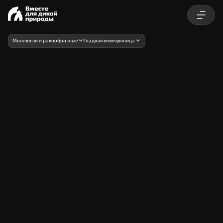
Моллюски и ракообразные
Гладкая жемчужница