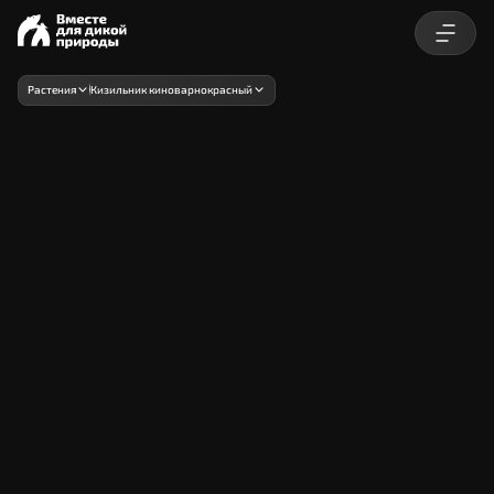
Растения
Кизильник киноварнокрасный