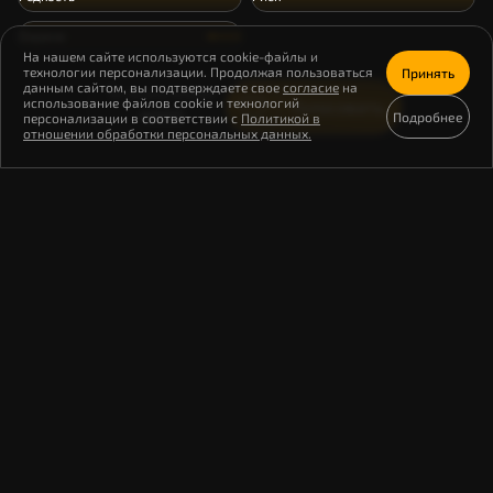
Охрана
На нашем сайте используются cookie-файлы и
технологии персонализации. Продолжая пользоваться
Принять
данным сайтом, вы подтверждаете свое
согласие
на
Осталось особей
использование файлов cookie и технологий
Голосовать
4000
Подробнее
персонализации в соответствии с
Политикой в
отношении обработки персональных данных.
Кречет – полярный сокол-истребитель. Его
территория – российская тундра и
лесотундра от Кольского полуострова до
Камчатки. Основа рациона – куропатки,
поэтому успех размножения кречета
напрямую зависит от их численности.
Гнезда строят в речных долинах и на
скалистых берегах, предпочитают старые