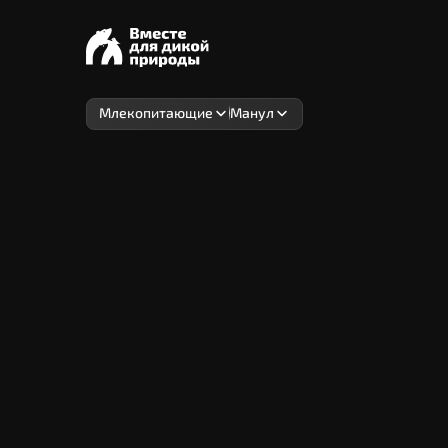
Млекопитающие
Манул