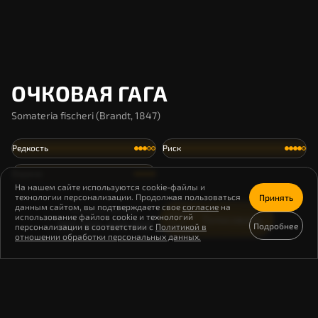
ОЧКОВАЯ ГАГА
Somateria fisсheri (Brandt, 1847)
Редкость
Риск
Охрана
На нашем сайте используются cookie-файлы и
технологии персонализации. Продолжая пользоваться
Принять
данным сайтом, вы подтверждаете свое
согласие
на
Осталось особей
использование файлов cookie и технологий
Голосовать
360 000–400 000
Подробнее
персонализации в соответствии с
Политикой в
отношении обработки персональных данных.
Очковая гага – птица с нетипичной