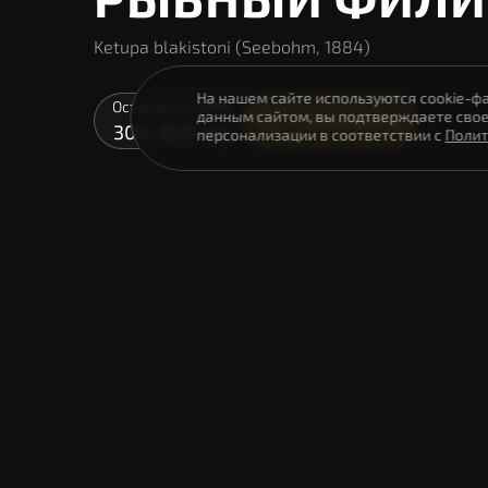
Ketupa blakistoni (Seebohm, 1884)
На нашем сайте используются cookie-ф
Осталось особей
данным сайтом, вы подтверждаете сво
Голосовать
300–650 пар
персонализации в соответствии с
Полит