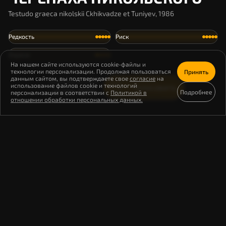
Testudo graeca nikolskii Ckhikvadze et Tuniyev, 1986
Редкость
Риск
Охрана
На нашем сайте используются cookie-файлы и
технологии персонализации. Продолжая пользоваться
Принять
данным сайтом, вы подтверждаете свое
согласие
на
Осталось особей
использование файлов cookie и технологий
Голосовать
около 1000
Подробнее
персонализации в соответствии с
Политикой в
отношении обработки персональных данных.
Средиземноморская черепаха Никольского
– реликтовый подвид, обитающий в узкой
полосе Черноморского побережья России.
Этот вид существует уже миллионы лет и
является единственной сухопутной
черепахой на территории страны.