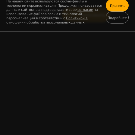
На нашем сайте используются cookie-файлы и
технологии персонализации. Продолжая пользоваться
Принять
данным сайтом, вы подтверждаете свое
согласие
на
Осталось особей
использование файлов cookie и технологий
Голосовать
неизвестно
Подробнее
персонализации в соответствии с
Политикой в
отношении обработки персональных данных.
Ятрышник бледный – один из самых
раннецветущих и уязвимых
представителей орхидей, встречающихся
в горных лесах юга России. Это небольшое
многолетнее растение с подземным
клубнем и нежными светло-желтыми
цветками, которые распускаются уже в
апреле – мае, когда лес только начинает
пробуждаться после зимы. Размножается
исключительно семенами, при этом