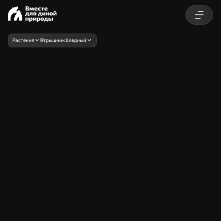
Растения
Ятрышник бледный