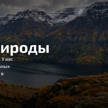
рироды
 У вас
азных
 в