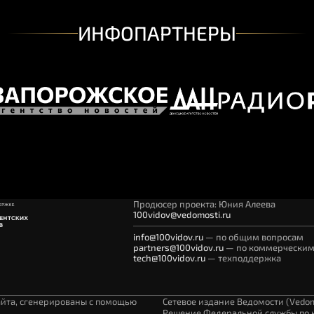
ИНФОПАРТНЕРЫ
Продюсер проекта: Юния Алеева
100vidov@vedomosti.ru
info@100vidov.ru
— по
общим вопросам
partners@100vidov.ru
— по
коммерческим
tech@100vidov.ru
— техподдержка
айта, сгенерированы с помощью
Сетевое издание Ведомости (Vedom
Решение Федеральной службы по н