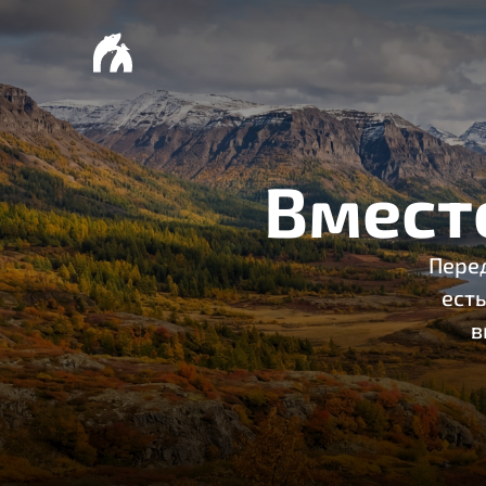
Вмест
Перед
есть
в