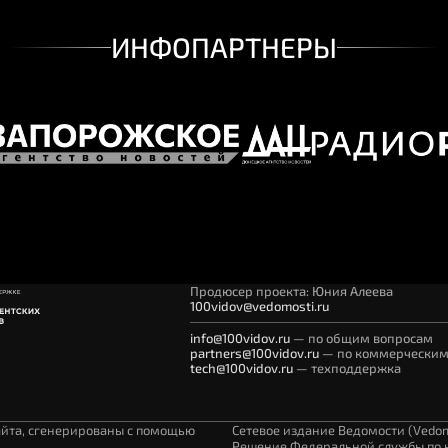
ИНФОПАРТНЕРЫ
Продюсер проекта: Юния Алеева
100vidov@vedomosti.ru
info@100vidov.ru
— по
общим вопросам
partners@100vidov.ru
— по
коммерческим
tech@100vidov.ru
— техподдержка
айта, сгенерированы с помощью
Сетевое издание Ведомости (Vedom
Решение Федеральной службы по н