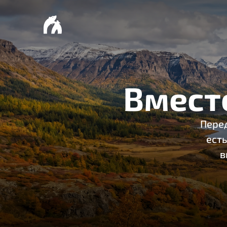
Вмест
Перед
есть
в