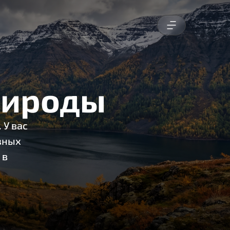
рироды
 У вас
азных
 в