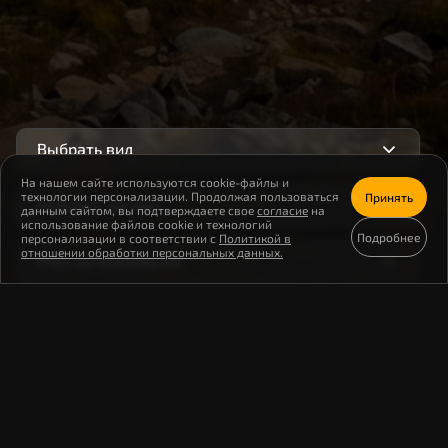
Выбрать вид
На нашем сайте используются cookie-файлы и
технологии персонализации. Продолжая пользоваться
Принять
Выбрать регион
данным сайтом, вы подтверждаете свое
согласие
на
использование файлов cookie и технологий
Подробнее
персонализации в соответствии с
Политикой в
отношении обработки персональных данных.
Риск исчезновения
Редкость
Редкость
Риск
Редкость
Белый медведь
Риск
Редкость
Охрана
Змееяд
Риск
Редкость
Охрана
Среднерусская белая куропатка
Риск
Редкость
Охрана
Тростниковая сутора
Риск
Голосовать
Подробнее
Редкость
Охрана