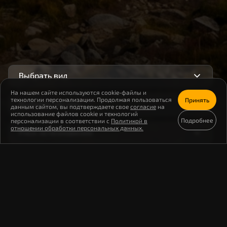
Выбрать вид
На нашем сайте используются cookie-файлы и
технологии персонализации. Продолжая пользоваться
Принять
Выбрать регион
данным сайтом, вы подтверждаете свое
согласие
на
использование файлов cookie и технологий
Подробнее
персонализации в соответствии с
Политикой в
отношении обработки персональных данных.
Риск исчезновения
Редкость
Редкость
Риск
Редкость
Подснежник Борткевича
Риск
Редкость
Охрана
Белая чайка
Риск
Редкость
Охрана
Обыкновенный таймень (популяции Европы и
Риск
Редкость
Охрана
Крымский короткоусый пескарь
Западной Сибири)
Риск
Голосовать
Подробнее
Редкость
Охрана