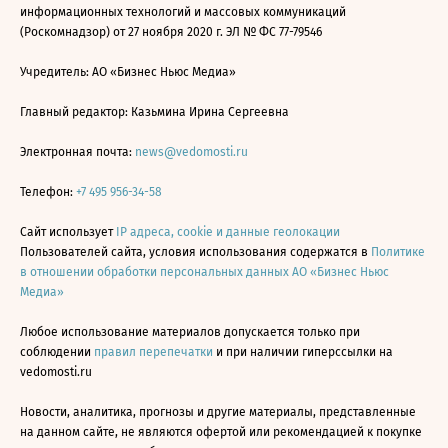
информационных технологий и массовых коммуникаций
(Роскомнадзор) от 27 ноября 2020 г. ЭЛ № ФС 77-79546
Учредитель: АО «Бизнес Ньюс Медиа»
Главный редактор: Казьмина Ирина Сергеевна
Электронная почта:
news@vedomosti.ru
Телефон:
+7 495 956-34-58
Сайт использует
IP адреса, cookie и данные геолокации
Пользователей сайта, условия использования содержатся в
Политике
в отношении обработки персональных данных АО «Бизнес Ньюс
Медиа»
Любое использование материалов допускается только при
соблюдении
правил перепечатки
и при наличии гиперссылки на
vedomosti.ru
Новости, аналитика, прогнозы и другие материалы, представленные
на данном сайте, не являются офертой или рекомендацией к покупке