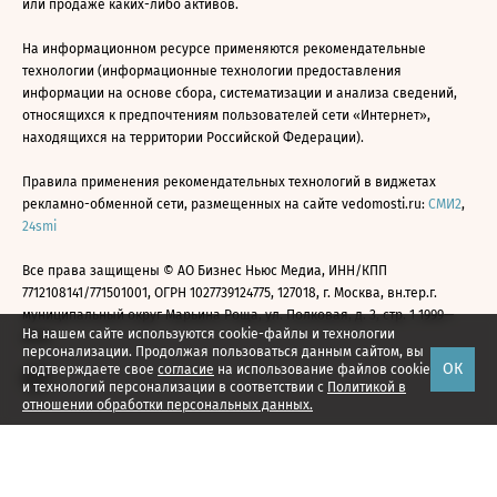
или продаже каких-либо активов.
На информационном ресурсе применяются рекомендательные
технологии (информационные технологии предоставления
информации на основе сбора, систематизации и анализа сведений,
относящихся к предпочтениям пользователей сети «Интернет»,
находящихся на территории Российской Федерации).
Правила применения рекомендательных технологий в виджетах
рекламно-обменной сети, размещенных на сайте vedomosti.ru:
СМИ2
,
24smi
Все права защищены © АО Бизнес Ньюс Медиа, ИНН/КПП
7712108141/771501001, ОГРН 1027739124775, 127018, г. Москва, вн.тер.г.
муниципальный округ Марьина Роща, ул. Полковая, д. 3, стр. 1 1999—
На нашем сайте используются cookie-файлы и технологии
2026
персонализации. Продолжая пользоваться данным сайтом, вы
ОК
подтверждаете свое
согласие
на использование файлов cookie
и технологий персонализации в соответствии с
Политикой в
отношении обработки персональных данных.