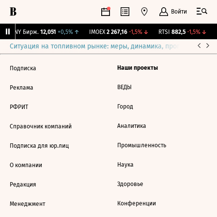
Войти
CNY Бирж.
12,051
+0,5%
↑
IMOEX
2 267,16
-1,5%
↓
RTSI
882,5
-1,5%
↓
R
Ситуация на топливном рынке: меры, динамика, прогнозы
Выб
Наши проекты
Подписка
ВЕДЫ
Реклама
Город
РФРИТ
Аналитика
Справочник компаний
Промышленность
Подписка для юр.лиц
Наука
О компании
Здоровье
Редакция
Конференции
Менеджмент