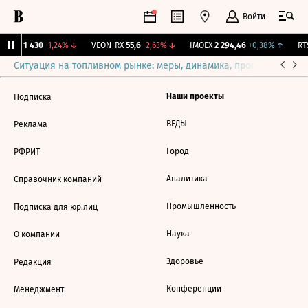
Войти
BRZL
1 430
-1,24%
↓
VEON-RX
55,6
-2,63%
↓
IMOEX
2 294,46
+0,38%
↑
RTS
Ситуация на топливном рынке: меры, динамика, прогнозы
Выб
Наши проекты
Подписка
ВЕДЫ
Реклама
Город
РФРИТ
Аналитика
Справочник компаний
Промышленность
Подписка для юр.лиц
Наука
О компании
Здоровье
Редакция
Конференции
Менеджмент