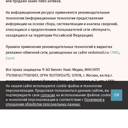
или продаже каких-либо активов.
На информационном ресурсе применяются рекомендательные
технологии (информационные технологии предоставления
информации на основе сбора, систематизации и анализа сведений,
относящихся к предпочтениям пользователей сети «Интернет»,
находящихся на территории Российской Федерации).
Правила применения рекомендательных технологий в виджетах
рекламно-обменной сети, размещенных на сайте vedomosti.ru:
СМИ2
,
24smi
Все права защищены © АО Бизнес Ньюс Медиа, ИНН/КПП
7712108141/771501001, ОГРН 1027739124775, 127018, г. Москва, вн.тер.г.
муниципальный округ Марьина Роща, ул. Полковая, д. 3, стр. 1 1999—
На нашем сайте используются cookie-файлы и технологии
2026
персонализации. Продолжая пользоваться данным сайтом, вы
ОК
подтверждаете свое
согласие
на использование файлов cookie
и технологий персонализации в соответствии с
Политикой в
отношении обработки персональных данных.