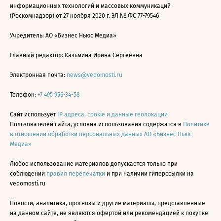
информационных технологий и массовых коммуникаций
(Роскомнадзор) от 27 ноября 2020 г. ЭЛ № ФС 77-79546
Учредитель: АО «Бизнес Ньюс Медиа»
Главный редактор: Казьмина Ирина Сергеевна
Электронная почта:
news@vedomosti.ru
Телефон:
+7 495 956-34-58
Сайт использует
IP адреса, cookie и данные геолокации
Пользователей сайта, условия использования содержатся в
Политике
в отношении обработки персональных данных АО «Бизнес Ньюс
Медиа»
Любое использование материалов допускается только при
соблюдении
правил перепечатки
и при наличии гиперссылки на
vedomosti.ru
Новости, аналитика, прогнозы и другие материалы, представленные
на данном сайте, не являются офертой или рекомендацией к покупке