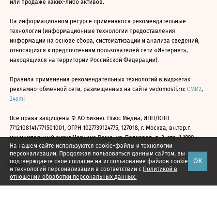
или продаже каких-либо активов.
На информационном ресурсе применяются рекомендательные
технологии (информационные технологии предоставления
информации на основе сбора, систематизации и анализа сведений,
относящихся к предпочтениям пользователей сети «Интернет»,
находящихся на территории Российской Федерации).
Правила применения рекомендательных технологий в виджетах
рекламно-обменной сети, размещенных на сайте vedomosti.ru:
СМИ2
,
24smi
Все права защищены © АО Бизнес Ньюс Медиа, ИНН/КПП
7712108141/771501001, ОГРН 1027739124775, 127018, г. Москва, вн.тер.г.
муниципальный округ Марьина Роща, ул. Полковая, д. 3, стр. 1 1999—
На нашем сайте используются cookie-файлы и технологии
2026
персонализации. Продолжая пользоваться данным сайтом, вы
ОК
подтверждаете свое
согласие
на использование файлов cookie
и технологий персонализации в соответствии с
Политикой в
отношении обработки персональных данных.