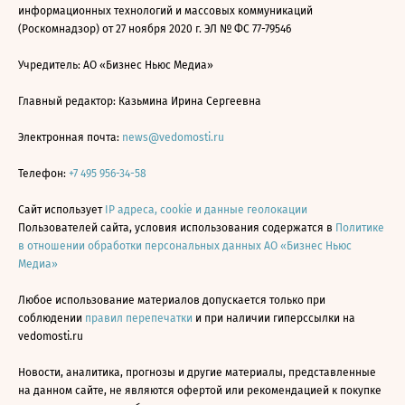
информационных технологий и массовых коммуникаций
(Роскомнадзор) от 27 ноября 2020 г. ЭЛ № ФС 77-79546
Учредитель: АО «Бизнес Ньюс Медиа»
Главный редактор: Казьмина Ирина Сергеевна
Электронная почта:
news@vedomosti.ru
Телефон:
+7 495 956-34-58
Сайт использует
IP адреса, cookie и данные геолокации
Пользователей сайта, условия использования содержатся в
Политике
в отношении обработки персональных данных АО «Бизнес Ньюс
Медиа»
Любое использование материалов допускается только при
соблюдении
правил перепечатки
и при наличии гиперссылки на
vedomosti.ru
Новости, аналитика, прогнозы и другие материалы, представленные
на данном сайте, не являются офертой или рекомендацией к покупке