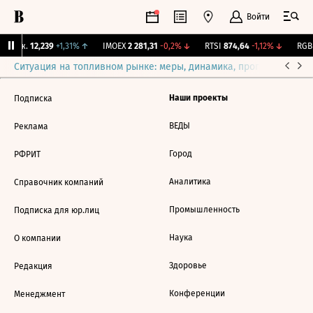
Войти
 Бирж.
12,239
+1,31%
↑
IMOEX
2 281,31
-0,2%
↓
RTSI
874,64
-1,12%
↓
RGBI
Ситуация на топливном рынке: меры, динамика, прогнозы
Выб
Наши проекты
Подписка
ВЕДЫ
Реклама
Город
РФРИТ
Аналитика
Справочник компаний
Промышленность
Подписка для юр.лиц
Наука
О компании
Здоровье
Редакция
Конференции
Менеджмент