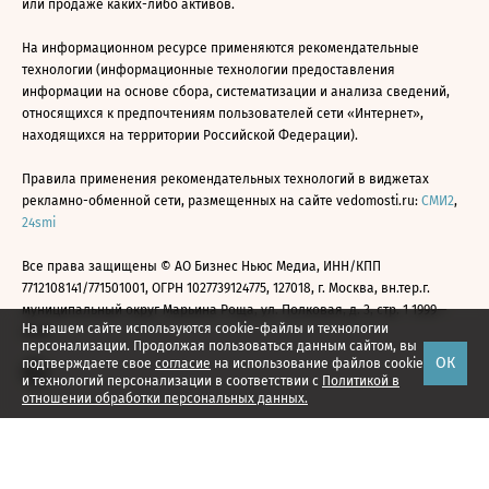
или продаже каких-либо активов.
На информационном ресурсе применяются рекомендательные
технологии (информационные технологии предоставления
информации на основе сбора, систематизации и анализа сведений,
относящихся к предпочтениям пользователей сети «Интернет»,
находящихся на территории Российской Федерации).
Правила применения рекомендательных технологий в виджетах
рекламно-обменной сети, размещенных на сайте vedomosti.ru:
СМИ2
,
24smi
Все права защищены © АО Бизнес Ньюс Медиа, ИНН/КПП
7712108141/771501001, ОГРН 1027739124775, 127018, г. Москва, вн.тер.г.
муниципальный округ Марьина Роща, ул. Полковая, д. 3, стр. 1 1999—
На нашем сайте используются cookie-файлы и технологии
2026
персонализации. Продолжая пользоваться данным сайтом, вы
ОК
подтверждаете свое
согласие
на использование файлов cookie
и технологий персонализации в соответствии с
Политикой в
отношении обработки персональных данных.