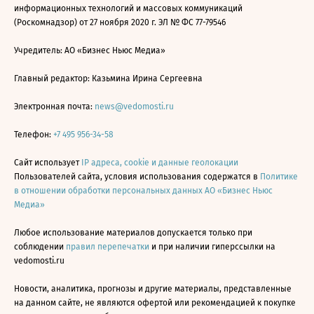
информационных технологий и массовых коммуникаций
(Роскомнадзор) от 27 ноября 2020 г. ЭЛ № ФС 77-79546
Учредитель: АО «Бизнес Ньюс Медиа»
Главный редактор: Казьмина Ирина Сергеевна
Электронная почта:
news@vedomosti.ru
Телефон:
+7 495 956-34-58
Сайт использует
IP адреса, cookie и данные геолокации
Пользователей сайта, условия использования содержатся в
Политике
в отношении обработки персональных данных АО «Бизнес Ньюс
Медиа»
Любое использование материалов допускается только при
соблюдении
правил перепечатки
и при наличии гиперссылки на
vedomosti.ru
Новости, аналитика, прогнозы и другие материалы, представленные
на данном сайте, не являются офертой или рекомендацией к покупке