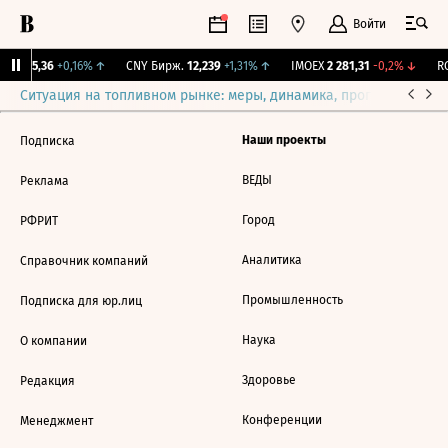
Войти
BI
115,36
+0,16%
↑
CNY Бирж.
12,239
+1,31%
↑
IMOEX
2 281,31
-0,2%
↓
RG
Ситуация на топливном рынке: меры, динамика, прогнозы
Выб
Наши проекты
Подписка
ВЕДЫ
Реклама
Город
РФРИТ
Аналитика
Справочник компаний
Промышленность
Подписка для юр.лиц
Наука
О компании
Здоровье
Редакция
Конференции
Менеджмент