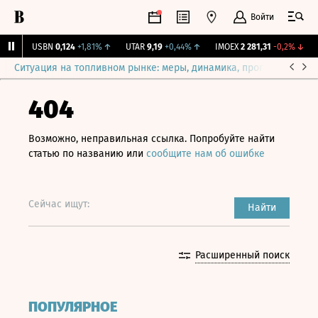
Войти
%
↑
USBN
0,124
+1,81%
↑
UTAR
9,19
+0,44%
↑
IMOEX
2 281,31
-0,2%
↓
R
Ситуация на топливном рынке: меры, динамика, прогнозы
Выб
404
Возможно, неправильная ссылка. Попробуйте найти
статью по названию или
сообщите нам об ошибке
Сейчас ищут:
Найти
Расширенный поиск
ПОПУЛЯРНОЕ