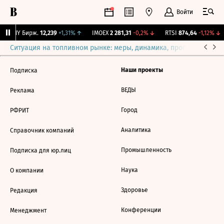
Войти
CNY Бирж.
12,239
+1,31%
↑
IMOEX
2 281,31
-0,2%
↓
RTSI
874,64
-1,12%
↓
Ситуация на топливном рынке: меры, динамика, прогнозы
Выб
Наши проекты
Подписка
ВЕДЫ
Реклама
Город
РФРИТ
Аналитика
Справочник компаний
Промышленность
Подписка для юр.лиц
Наука
О компании
Здоровье
Редакция
Конференции
Менеджмент