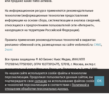
или продаже каких-либо активов.
На информационном ресурсе применяются рекомендательные
технологии (информационные технологии предоставления
информации на основе сбора, систематизации и анализа сведений,
относящихся к предпочтениям пользователей сети «Интернет»,
находящихся на территории Российской Федерации).
Правила применения рекомендательных технологий в виджетах
рекламно-обменной сети, размещенных на сайте vedomosti.ru:
СМИ2
,
24smi
Все права защищены © АО Бизнес Ньюс Медиа, ИНН/КПП
7712108141/771501001, ОГРН 1027739124775, 127018, г. Москва, вн.тер.г.
муниципальный округ Марьина Роща, ул. Полковая, д. 3, стр. 1 1999—
На нашем сайте используются cookie-файлы и технологии
2026
персонализации. Продолжая пользоваться данным сайтом, вы
ОК
подтверждаете свое
согласие
на использование файлов cookie
и технологий персонализации в соответствии с
Политикой в
отношении обработки персональных данных.