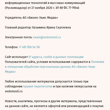
информационных технологий и массовых коммуникаций
(Роскомнадзор) от 27 ноября 2020 г. ЭЛ № ФС 77-79546
Учредитель: АО «Бизнес Ньюс Медиа»
Главный редактор: Казьмина Ирина Сергеевна
Электронная почта:
news@vedomosti.ru
Телефон:
+7 495 956-34-58
Сайт использует
IP адреса, cookie и данные геолокации
Пользователей сайта, условия использования содержатся в
Политике
в отношении обработки персональных данных АО «Бизнес Ньюс
Медиа»
Любое использование материалов допускается только при
соблюдении
правил перепечатки
и при наличии гиперссылки на
vedomosti.ru
Новости, аналитика, прогнозы и другие материалы, представленные
на данном сайте, не являются офертой или рекомендацией к покупке