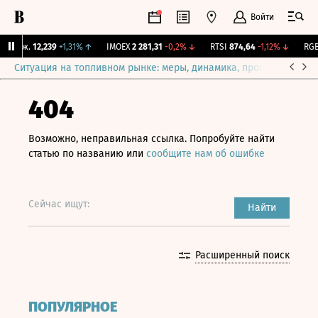
Войти
 Бирж.
12,239
+1,31%
↑
IMOEX
2 281,31
-0,2%
↓
RTSI
874,64
-1,12%
↓
RGBI
Ситуация на топливном рынке: меры, динамика, прогнозы
Выб
404
Возможно, неправильная ссылка. Попробуйте найти
статью по названию или
сообщите нам об ошибке
Сейчас ищут:
Найти
Расширенный поиск
ПОПУЛЯРНОЕ