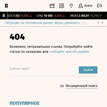
Войти
MGTS
1 312
-0,15%
↓
CHKZ
16 050
-0,93%
↓
IMOEX
2 293,01
+0,31%
↑
RT
Ситуация на топливном рынке: меры, динамика, прогнозы
Выб
404
Возможно, неправильная ссылка. Попробуйте найти
статью по названию или
сообщите нам об ошибке
Сейчас ищут:
Найти
Расширенный поиск
ПОПУЛЯРНОЕ