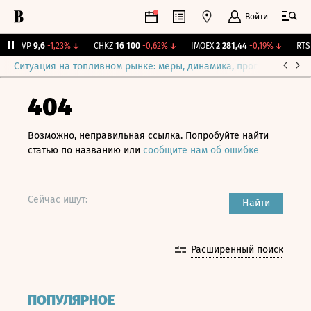
Войти
BISVP
9,6
-1,23%
↓
CHKZ
16 100
-0,62%
↓
IMOEX
2 281,44
-0,19%
↓
RTSI
Ситуация на топливном рынке: меры, динамика, прогнозы
Выб
404
Возможно, неправильная ссылка. Попробуйте найти
статью по названию или
сообщите нам об ошибке
Сейчас ищут:
Найти
Расширенный поиск
ПОПУЛЯРНОЕ