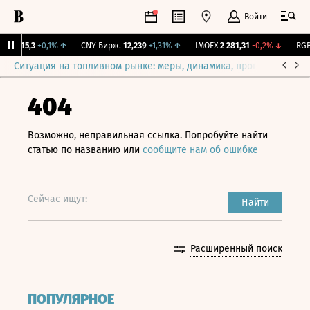
Войти
BI
115,3
+0,1%
↑
CNY Бирж.
12,239
+1,31%
↑
IMOEX
2 281,31
-0,2%
↓
RGBI
Ситуация на топливном рынке: меры, динамика, прогнозы
Выб
404
Возможно, неправильная ссылка. Попробуйте найти
статью по названию или
сообщите нам об ошибке
Сейчас ищут:
Найти
Расширенный поиск
ПОПУЛЯРНОЕ