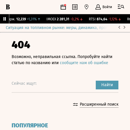
Войти
Y Бирж.
12,239
+1,31%
↑
IMOEX
2 281,31
-0,2%
↓
RTSI
874,64
-1,12%
↓
RGB
Ситуация на топливном рынке: меры, динамика, прогнозы
Выб
404
Возможно, неправильная ссылка. Попробуйте найти
статью по названию или
сообщите нам об ошибке
Сейчас ищут:
Найти
Расширенный поиск
ПОПУЛЯРНОЕ