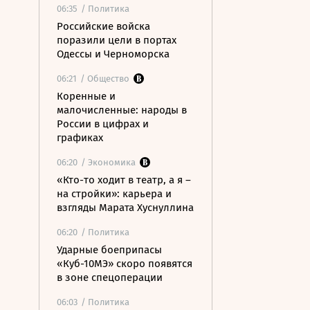
06:35
/ Политика
Российские войска
поразили цели в портах
Одессы и Черноморска
06:21
/ Общество
Коренные и
малочисленные: народы в
России в цифрах и
графиках
06:20
/ Экономика
«Кто-то ходит в театр, а я –
на стройки»: карьера и
взгляды Марата Хуснуллина
06:20
/ Политика
Ударные боеприпасы
«Куб-10МЭ» скоро появятся
в зоне спецоперации
06:03
/ Политика