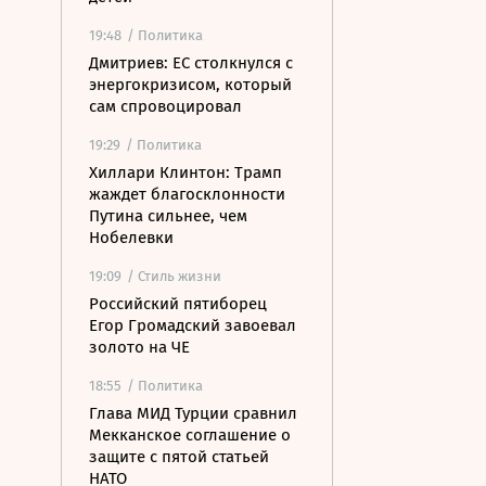
19:48
/ Политика
Дмитриев: ЕС столкнулся с
энергокризисом, который
сам спровоцировал
19:29
/ Политика
Хиллари Клинтон: Трамп
жаждет благосклонности
Путина сильнее, чем
Нобелевки
19:09
/ Стиль жизни
Российский пятиборец
Егор Громадский завоевал
золото на ЧЕ
18:55
/ Политика
Глава МИД Турции сравнил
Мекканское соглашение о
защите с пятой статьей
НАТО