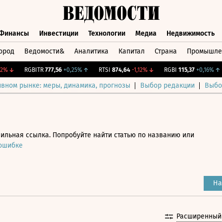
Финансы
Инвестиции
Технологии
Медиа
Недвижимость
ород
Ведомости&
Аналитика
Капитал
Страна
Промышле
а
Финансы
Инвестиции
Технологии
Медиа
Недвижимос
↓
RGBITR
777,56
+0,25%
↑
RTSI
874,64
-1,12%
↓
RGBI
115,37
+0,16%
↑
ивном рынке: меры, динамика, прогнозы
Выбор редакции
Выбо
ильная ссылка. Попробуйте найти статью по названию или
 ошибке
На
Расширенный