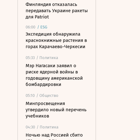
Финляндия отказалась
передавать Украине ракеты
для Patriot
06:00
/
ESG
Экспедиция обнаружила
краснокнижные растения в
горах Карачаево-Черкесии
05:33
/ Политика
Мэр Нагасаки заявил о
риске ядерной войны в
годовщину американской
бомбардировки
05:10
/ Общество
Минпросвещения
утвердило новый перечень
учебников
04:30
/ Политика
Ночью над Россией сбито