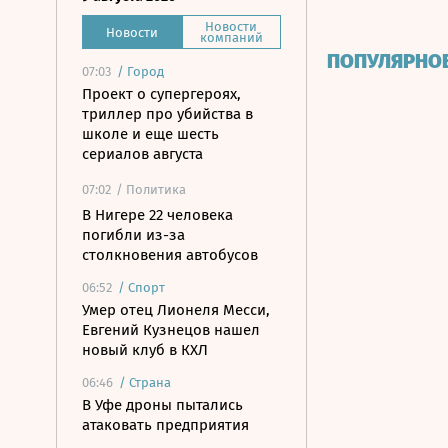
Новости
Новости
компаний
ПОПУЛЯРНО
07:03
/
Город
Проект о супергероях,
триллер про убийства в
школе и еще шесть
сериалов августа
07:02
/ Политика
В Нигере 22 человека
погибли из-за
столкновения автобусов
06:52
/
Спорт
Умер отец Лионеля Месси,
Евгений Кузнецов нашел
новый клуб в КХЛ
06:46
/
Страна
В Уфе дроны пытались
атаковать предприятия