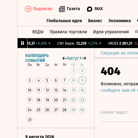
Подписка
Газета
MAX
Глобальные идеи
Бизнес
Экономика
ВЕДЫ
Правила торговли
Идеи управления
Г
Глобальные идеи
Бизнес
Экономик
↓
RGBI
115,37
+0,16%
↑
CNY Бирж.
12,239
+1,31%
↑
IMOEX
2 281,31
-0,2%
Ситуация на топл
КАЛЕНДАРЬ
Август
СОБЫТИЙ
Пн
Вт
Ср
Чт
Пт
Сб
Вс
404
1
2
3
4
5
6
7
8
9
Возможно, неправ
сообщите нам об
10
11
12
13
14
15
16
17
18
19
20
21
22
23
24
25
26
27
28
29
30
Сейчас ищут:
31
9 августа 2026