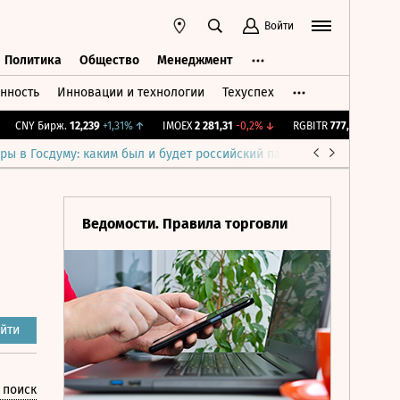
Войти
Политика
Общество
Менеджмент
нность
Инновации и технологии
Техуспех
ть
Политика
Общество
Менеджмент
CNY Бирж.
12,239
+1,31%
↑
IMOEX
2 281,31
-0,2%
↓
RGBITR
777,56
+0,25%
↑
ры в Госдуму: каким был и будет российский парламент
Война н
Ведомости. Правила торговли
йти
 поиск