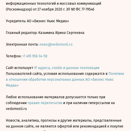
информационных технологий и массовых коммуникаций
(Роскомнадзор) от 27 ноября 2020 г. ЭЛ № ФС 77-79546
Учредитель: АО «Бизнес Ньюс Медиа»
Главный редактор: Казьмина Ирина Сергеевна
Электронная почта:
news@vedomosti.ru
Телефон:
+7 495 956-34-58
Сайт использует
IP адреса, cookie и данные геолокации
Пользователей сайта, условия использования содержатся в
Политике
в отношении обработки персональных данных АО «Бизнес Ньюс
Медиа»
Любое использование материалов допускается только при
соблюдении
правил перепечатки
и при наличии гиперссылки на
vedomosti.ru
Новости, аналитика, прогнозы и другие материалы, представленные
на данном сайте, не являются офертой или рекомендацией к покупке