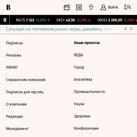
Войти
13%
↑
MGTS
1 322
+0,61%
↑
OKEY
40,59
-0,29%
↓
IMOEX
2 280,05
-0,26%
↓
Ситуация на топливном рынке: меры, динамика, прогнозы
Выб
Наши проекты
Подписка
ВЕДЫ
Реклама
Город
РФРИТ
Аналитика
Справочник компаний
Промышленность
Подписка для юр.лиц
Наука
О компании
Здоровье
Редакция
Конференции
Менеджмент