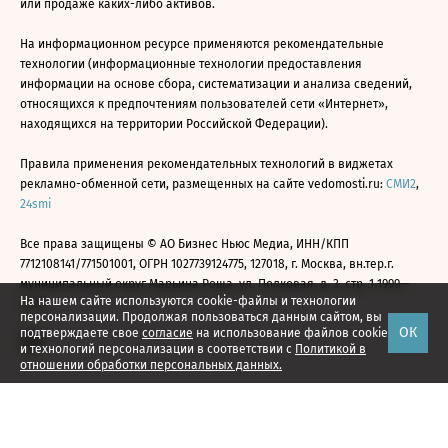
или продаже каких-либо активов.
На информационном ресурсе применяются рекомендательные
технологии (информационные технологии предоставления
информации на основе сбора, систематизации и анализа сведений,
относящихся к предпочтениям пользователей сети «Интернет»,
находящихся на территории Российской Федерации).
Правила применения рекомендательных технологий в виджетах
рекламно-обменной сети, размещенных на сайте vedomosti.ru:
СМИ2
,
24smi
Все права защищены © АО Бизнес Ньюс Медиа, ИНН/КПП
7712108141/771501001, ОГРН 1027739124775, 127018, г. Москва, вн.тер.г.
муниципальный округ Марьина Роща, ул. Полковая, д. 3, стр. 1 1999—
На нашем сайте используются cookie-файлы и технологии
2026
персонализации. Продолжая пользоваться данным сайтом, вы
ОК
подтверждаете свое
согласие
на использование файлов cookie
и технологий персонализации в соответствии с
Политикой в
отношении обработки персональных данных.