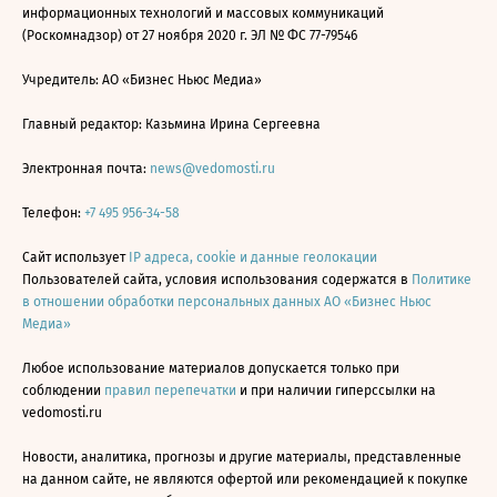
информационных технологий и массовых коммуникаций
(Роскомнадзор) от 27 ноября 2020 г. ЭЛ № ФС 77-79546
Учредитель: АО «Бизнес Ньюс Медиа»
Главный редактор: Казьмина Ирина Сергеевна
Электронная почта:
news@vedomosti.ru
Телефон:
+7 495 956-34-58
Сайт использует
IP адреса, cookie и данные геолокации
Пользователей сайта, условия использования содержатся в
Политике
в отношении обработки персональных данных АО «Бизнес Ньюс
Медиа»
Любое использование материалов допускается только при
соблюдении
правил перепечатки
и при наличии гиперссылки на
vedomosti.ru
Новости, аналитика, прогнозы и другие материалы, представленные
на данном сайте, не являются офертой или рекомендацией к покупке