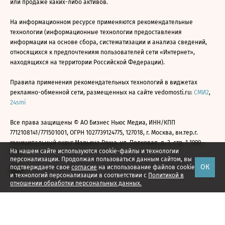
или продаже каких-либо активов.
На информационном ресурсе применяются рекомендательные
технологии (информационные технологии предоставления
информации на основе сбора, систематизации и анализа сведений,
относящихся к предпочтениям пользователей сети «Интернет»,
находящихся на территории Российской Федерации).
Правила применения рекомендательных технологий в виджетах
рекламно-обменной сети, размещенных на сайте vedomosti.ru:
СМИ2
,
24smi
Все права защищены © АО Бизнес Ньюс Медиа, ИНН/КПП
7712108141/771501001, ОГРН 1027739124775, 127018, г. Москва, вн.тер.г.
муниципальный округ Марьина Роща, ул. Полковая, д. 3, стр. 1 1999—
На нашем сайте используются cookie-файлы и технологии
2026
персонализации. Продолжая пользоваться данным сайтом, вы
ОК
подтверждаете свое
согласие
на использование файлов cookie
и технологий персонализации в соответствии с
Политикой в
отношении обработки персональных данных.