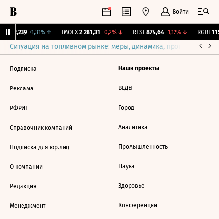
Войти
рж.
12,239
+1,31%
↑
IMOEX
2 281,31
-0,2%
↓
RTSI
874,64
-1,12%
↓
RGBI
115
Ситуация на топливном рынке: меры, динамика, прогнозы
Выб
Наши проекты
Подписка
ВЕДЫ
Реклама
Город
РФРИТ
Аналитика
Справочник компаний
Промышленность
Подписка для юр.лиц
Наука
О компании
Здоровье
Редакция
Конференции
Менеджмент