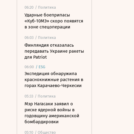
06:20
/ Политика
Ударные боеприпасы
«Куб-10МЭ» скоро появятся
в зоне спецоперации
06:03
/ Политика
Финляндия отказалась
передавать Украине ракеты
для Patriot
06:00
/
ESG
Экспедиция обнаружила
краснокнижные растения в
горах Карачаево-Черкесии
05:33
/ Политика
Мэр Нагасаки заявил о
риске ядерной войны в
годовщину американской
бомбардировки
05:10
/ Общество