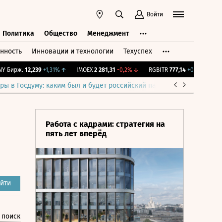
Войти
Политика
Общество
Менеджмент
нность
Инновации и технологии
Техуспех
ть
Политика
Общество
Менеджмент
Бирж.
12,239
+1,31%
↑
IMOEX
2 281,31
-0,2%
↓
RGBITR
777,14
+0,2%
↑
RTSI
ры в Госдуму: каким был и будет российский парламент
Война н
Работа с кадрами: стратегия на
пять лет вперёд
йти
 поиск