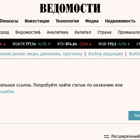
Финансы
Инвестиции
Технологии
Медиа
Недвижимость
ород
Ведомости&
Аналитика
Капитал
Страна
Промышле
а
Финансы
Инвестиции
Технологии
Медиа
Недвижимос
RGBITR
777,14
+0,2%
↑
RTSI
874,64
-1,12%
↓
RGBI
115,3
+0,1%
↑
CNY 
ивном рынке: меры, динамика, прогнозы
Выбор редакции
Выбо
ильная ссылка. Попробуйте найти статью по названию или
 ошибке
На
Расширенный