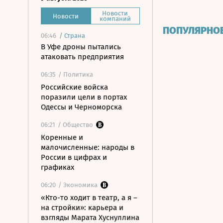
Новости
Новости
компаний
ПОПУЛЯРНО
06:46
/
Страна
В Уфе дроны пытались
атаковать предприятия
06:35
/ Политика
Российские войска
поразили цели в портах
Одессы и Черноморска
06:21
/ Общество
Коренные и
малочисленные: народы в
России в цифрах и
графиках
06:20
/ Экономика
«Кто-то ходит в театр, а я –
на стройки»: карьера и
взгляды Марата Хуснуллина