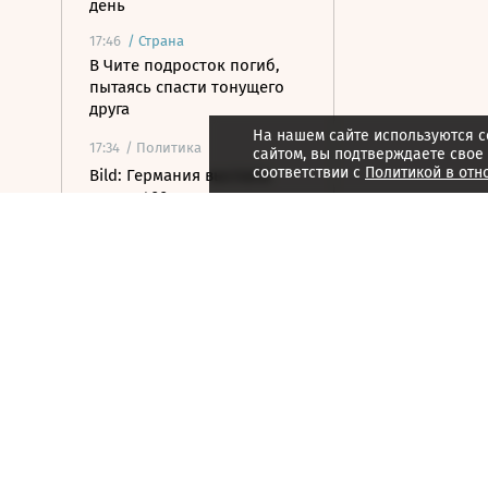
день
17:46
/
Страна
В Чите подросток погиб,
пытаясь спасти тонущего
друга
На нашем сайте используются c
17:34
/ Политика
сайтом, вы подтверждаете свое
соответствии с
Политикой в отн
Bild: Германия выслала
около 400 россиян с начала
конфликта на Украине
17:11
/ Политика
Бывший глава Верховного
суда Венгрии принял
предложение стать
президентом страны
17:01
/ Политика
Состояние бывшего
президента США Джо
Байдена ухудшилось из-за
рака