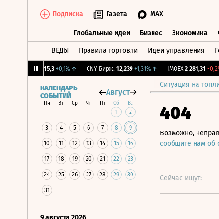
Подписка
Газета
MAX
Глобальные идеи
Бизнес
Экономика
ВЕДЫ
Правила торговли
Идеи управления
Г
Глобальные идеи
Бизнес
Экономик
%
↓
RGBI
115,3
+0,1%
↑
CNY Бирж.
12,239
+1,31%
↑
IMOEX
2 281,31
-0,2%
↓
Ситуация на топл
КАЛЕНДАРЬ
Август
СОБЫТИЙ
Пн
Вт
Ср
Чт
Пт
Сб
Вс
404
1
2
3
4
5
6
7
8
9
Возможно, неправ
сообщите нам об
10
11
12
13
14
15
16
17
18
19
20
21
22
23
24
25
26
27
28
29
30
Сейчас ищут:
31
9 августа 2026