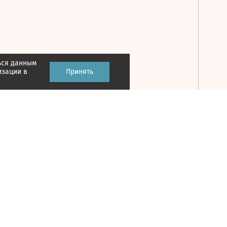
ься данным
Принять
изации в