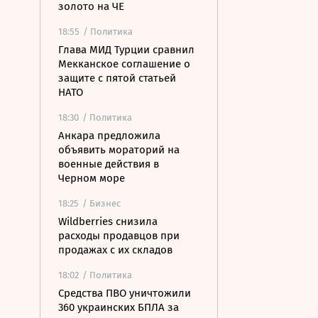
золото на ЧЕ
18:55
/ Политика
Глава МИД Турции сравнил
Мекканское соглашение о
защите с пятой статьей
НАТО
18:30
/ Политика
Анкара предложила
объявить мораторий на
военные действия в
Черном море
18:25
/ Бизнес
Wildberries снизила
расходы продавцов при
продажах с их складов
18:02
/ Политика
Средства ПВО уничтожили
360 украинских БПЛА за