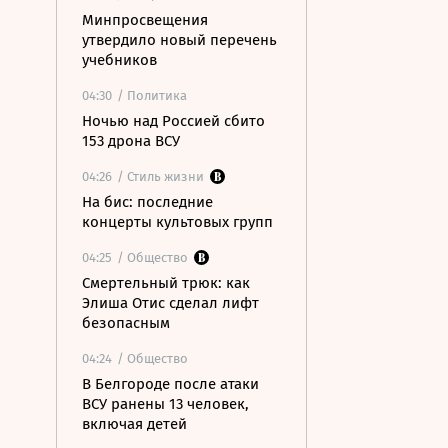
Минпросвещения
утвердило новый перечень
учебников
04:30
/ Политика
Ночью над Россией сбито
153 дрона ВСУ
04:26
/ Стиль жизни
На бис: последние
концерты культовых групп
04:25
/ Общество
Смертельный трюк: как
Элиша Отис сделал лифт
безопасным
04:24
/ Общество
В Белгороде после атаки
ВСУ ранены 13 человек,
включая детей