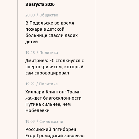
8 августа 2026
20:00
/ Общество
В Подольске во время
пожара в детской
больнице спасли двоих
детей
19:48
/ Политика
Дмитриев: ЕС столкнулся с
энергокризисом, который
сам спровоцировал
19:29
/ Политика
Хиллари Клинтон: Трамп
жаждет благосклонности
Путина сильнее, чем
Нобелевки
19:09
/ Стиль жизни
Российский пятиборец
Егор Громадский завоевал