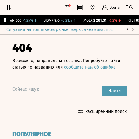
Войти
AVAN
565
+1,25%
↑
BISVP
9,6
+0,21%
↑
IMOEX
2 281,31
-0,2%
↓
RTSI
874
Ситуация на топливном рынке: меры, динамика, прогнозы
Выб
404
Возможно, неправильная ссылка. Попробуйте найти
статью по названию или
сообщите нам об ошибке
Сейчас ищут:
Найти
Расширенный поиск
ПОПУЛЯРНОЕ