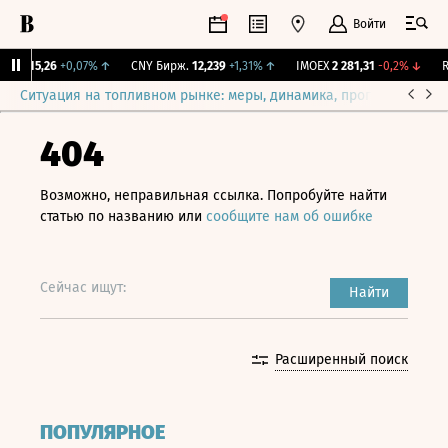
Войти
BI
115,26
+0,07%
↑
CNY Бирж.
12,239
+1,31%
↑
IMOEX
2 281,31
-0,2%
↓
RG
Ситуация на топливном рынке: меры, динамика, прогнозы
Выб
404
Возможно, неправильная ссылка. Попробуйте найти
статью по названию или
сообщите нам об ошибке
Сейчас ищут:
Найти
Расширенный поиск
ПОПУЛЯРНОЕ