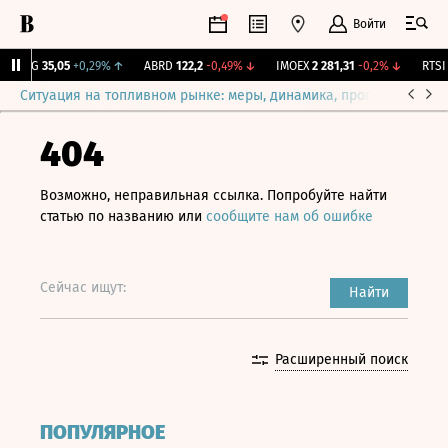
Войти
YAKG
35,05
+0,29%
↑
ABRD
122,2
-0,49%
↓
IMOEX
2 281,31
-0,2%
↓
RTSI
8
Ситуация на топливном рынке: меры, динамика, прогнозы
Выб
404
Возможно, неправильная ссылка. Попробуйте найти
статью по названию или
сообщите нам об ошибке
Сейчас ищут:
Найти
Расширенный поиск
ПОПУЛЯРНОЕ