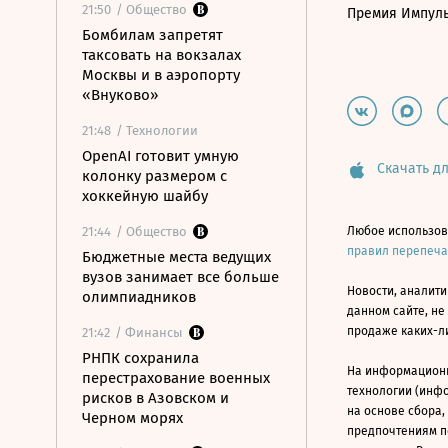
21:50
/ Общество
Премия Импул
Бомбилам запретят
таксовать на вокзалах
Москвы и в аэропорту
«Внуково»
21:48
/ Технологии
OpenAI готовит умную
Скачать дл
колонку размером с
хоккейную шайбу
21:44
/ Общество
Любое использов
правил перепеч
Бюджетные места ведущих
вузов занимает все больше
Новости, аналити
олимпиадников
данном сайте, не
продаже каких-л
21:42
/ Финансы
РНПК сохранила
На информацион
перестрахование военных
технологии (инф
рисков в Азовском и
на основе сбора,
Черном морях
предпочтениям п