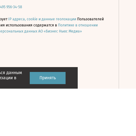
 495 956-34-58
ьзует
IP адреса, cookie и данные геолокации
Пользователей
овия использования содержатся в
Политике в отношении
персональных данных АО «Бизнес Ньюс Медиа»
ься данным
Принять
изации в