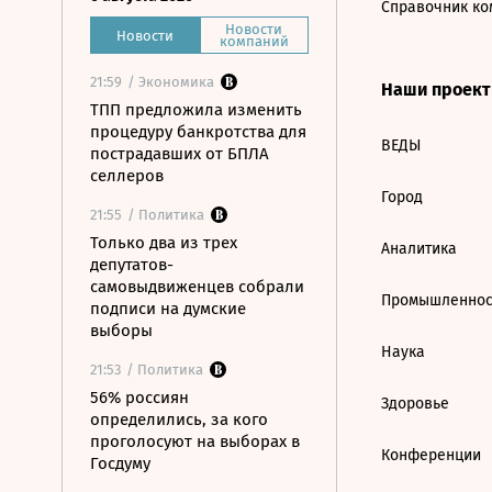
Справочник ко
Новости
Новости
компаний
21:59
/ Экономика
Наши проек
ТПП предложила изменить
процедуру банкротства для
ВЕДЫ
пострадавших от БПЛА
селлеров
Город
21:55
/ Политика
Только два из трех
Аналитика
депутатов-
самовыдвиженцев собрали
Промышленнос
подписи на думские
выборы
Наука
21:53
/ Политика
56% россиян
Здоровье
определились, за кого
проголосуют на выборах в
Конференции
Госдуму