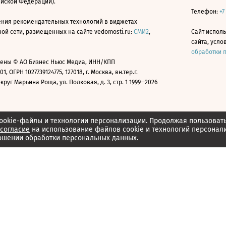
ийской Федерации).
Телефон:
+7
ния рекомендательных технологий в виджетах
й сети, размещенных на сайте vedomosti.ru:
СМИ2
,
Сайт испол
сайта, усл
обработки 
ены © АО Бизнес Ньюс Медиа, ИНН/КПП
01, ОГРН 1027739124775, 127018, г. Москва, вн.тер.г.
уг Марьина Роща, ул. Полковая, д. 3, стр. 1 1999—2026
ookie-файлы и технологии персонализации. Продолжая пользоват
согласие
на использование файлов cookie и технологий персонал
ошении обработки персональных данных.