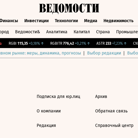
Финансы
Инвестиции
Технологии
Медиа
Недвижимость
ород
Ведомости&
Аналитика
Капитал
Страна
Промышле
а
Финансы
Инвестиции
Технологии
Медиа
Недвижимос
RGBI
115,35
+0,18%
↑
RGBITR
776,42
+0,21%
↑
ASTR
233
+7,23%
↑
CNY
ивном рынке: меры, динамика, прогнозы
Выбор редакции
Выбо
Подписка для юр.лиц
Архив
О компании
Обратная связь
Редакция
Справочный центр