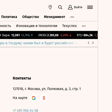
Войти
Политика
Общество
Менеджмент
нность
Инновации и технологии
Техуспех
ть
Политика
Общество
Менеджмент
 Бирж.
12,081
+0,76%
↑
IMOEX
2 285,88
-0,69%
↓
RTSI
884,56
-1,27%
↓
RG
ры в Госдуму: каким был и будет российский парламент
Война н
Контакты
127018, г. Москва, ул. Полковая, д. 3, стр. 1
На карте
+7 495 956-34-58