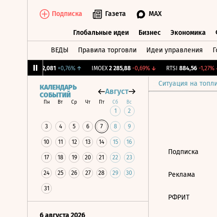
Подписка
Газета
MAX
Глобальные идеи
Бизнес
Экономика
ВЕДЫ
Правила торговли
Идеи управления
Г
Глобальные идеи
Бизнес
Экономик
CNY Бирж.
12,081
+0,76%
↑
IMOEX
2 285,88
-0,69%
↓
RTSI
884,56
-1,27%
↓
Ситуация на топл
КАЛЕНДАРЬ
Август
СОБЫТИЙ
Пн
Вт
Ср
Чт
Пт
Сб
Вс
1
2
3
4
5
6
7
8
9
10
11
12
13
14
15
16
Подписка
17
18
19
20
21
22
23
24
25
26
27
28
29
30
Реклама
31
РФРИТ
6 августа 2026