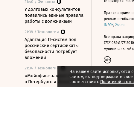
территории Росс
21:40
/ Финансы
У долговых консультантов
Правила примене
появились единые правила
рекламно-обменно
работы с должниками
INFOX
,
24smi
21:38
/ Технологии
Все права защищ
Адаптация IT-систем под
7712108141/7715010
российские сертификаты
муниципальный окр
безопасности потребует
вложений
21:34
/ Технологии
На нашем сайте используются c
«Мойофис» закрыл офисы
сайтом, вы подтверждаете свое
в Петербурге и Иннополисе
соответствии с
Политикой в отн
21:33
/ Политика
Россия поддержала
расширение
авиасообщения с
Казахстаном
21:28
/ Недвижимость