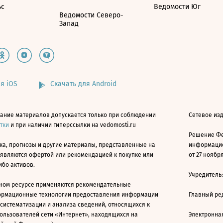
ьс
Ведомости Юг
Ведомости Северо-
Запад
я iOS
Скачать для Android
ание материалов допускается только при соблюдении
Сетевое изд
атки
и при наличии гиперссылки на vedomosti.ru
Решение Фе
ка, прогнозы и другие материалы, представленные на
информацио
 являются офертой или рекомендацией к покупке или
от 27 ноября
ибо активов.
Учредитель
ном ресурсе применяются рекомендательные
ормационные технологии предоставления информации
Главный ре
 систематизации и анализа сведений, относящихся к
ользователей сети «Интернет», находящихся на
Электронна