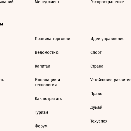
мпаний
Менеджмент
Распространение
ты
Правила торговли
Идеи управления
Ведомости&
Спорт
Капитал
Страна
ть
Инновации и
Устойчивое развити
технологии
Право
Как потратить
Думай
Туризм
Техуспех
Форум