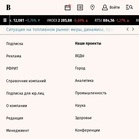
Войти
 Бирж.
12,081
+0,76%
↑
IMOEX
2 285,88
-0,69%
↓
RTSI
884,56
-1,27%
↓
RG
Ситуация на топливном рынке: меры, динамика, прогнозы
Выб
Наши проекты
Подписка
ВЕДЫ
Реклама
Город
РФРИТ
Аналитика
Справочник компаний
Промышленность
Подписка для юр.лиц
Наука
О компании
Здоровье
Редакция
Конференции
Менеджмент