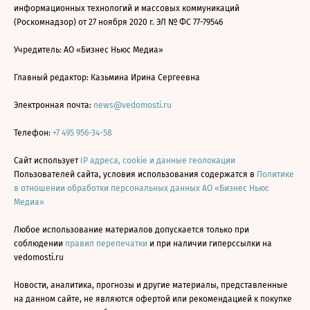
информационных технологий и массовых коммуникаций
(Роскомнадзор) от 27 ноября 2020 г. ЭЛ № ФС 77-79546
Учредитель: АО «Бизнес Ньюс Медиа»
Главный редактор: Казьмина Ирина Сергеевна
Электронная почта:
news@vedomosti.ru
Телефон:
+7 495 956-34-58
Сайт использует
IP адреса, cookie и данные геолокации
Пользователей сайта, условия использования содержатся в
Политике
в отношении обработки персональных данных АО «Бизнес Ньюс
Медиа»
Любое использование материалов допускается только при
соблюдении
правил перепечатки
и при наличии гиперссылки на
vedomosti.ru
Новости, аналитика, прогнозы и другие материалы, представленные
на данном сайте, не являются офертой или рекомендацией к покупке