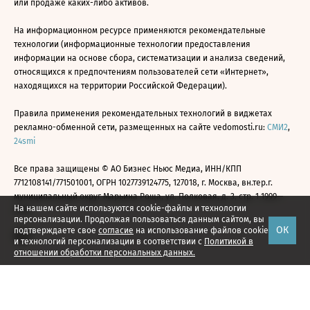
или продаже каких-либо активов.
На информационном ресурсе применяются рекомендательные
технологии (информационные технологии предоставления
информации на основе сбора, систематизации и анализа сведений,
относящихся к предпочтениям пользователей сети «Интернет»,
находящихся на территории Российской Федерации).
Правила применения рекомендательных технологий в виджетах
рекламно-обменной сети, размещенных на сайте vedomosti.ru:
СМИ2
,
24smi
Все права защищены © АО Бизнес Ньюс Медиа, ИНН/КПП
7712108141/771501001, ОГРН 1027739124775, 127018, г. Москва, вн.тер.г.
муниципальный округ Марьина Роща, ул. Полковая, д. 3, стр. 1 1999—
На нашем сайте используются cookie-файлы и технологии
2026
персонализации. Продолжая пользоваться данным сайтом, вы
ОК
подтверждаете свое
согласие
на использование файлов cookie
и технологий персонализации в соответствии с
Политикой в
отношении обработки персональных данных.