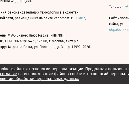
ийской Федерации).
Телефон:
+7
ния рекомендательных технологий в виджетах
й сети, размещенных на сайте vedomosti.ru:
СМИ2
,
Сайт испол
сайта, усл
обработки 
ены © АО Бизнес Ньюс Медиа, ИНН/КПП
01, ОГРН 1027739124775, 127018, г. Москва, вн.тер.г.
уг Марьина Роща, ул. Полковая, д. 3, стр. 1 1999—2026
ookie-файлы и технологии персонализации. Продолжая пользоват
согласие
на использование файлов cookie и технологий персонал
ошении обработки персональных данных.