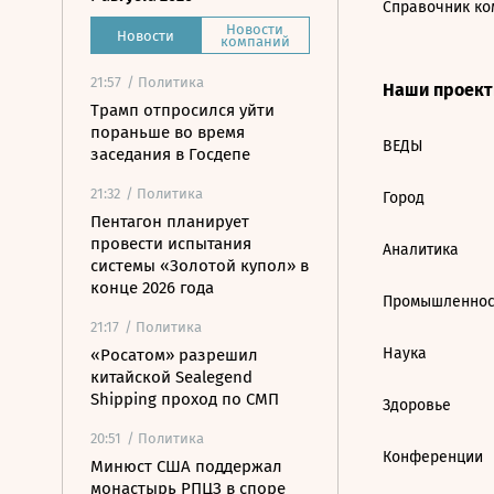
Справочник ко
Новости
Новости
компаний
21:57
/ Политика
Наши проек
Трамп отпросился уйти
пораньше во время
ВЕДЫ
заседания в Госдепе
21:32
/ Политика
Город
Пентагон планирует
провести испытания
Аналитика
системы «Золотой купол» в
конце 2026 года
Промышленнос
21:17
/ Политика
Наука
«Росатом» разрешил
китайской Sealegend
Shipping проход по СМП
Здоровье
20:51
/ Политика
Конференции
Минюст США поддержал
монастырь РПЦЗ в споре