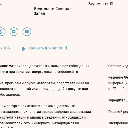
ьс
Ведомости Юг
Ведомости Северо-
Запад
я iOS
Скачать для Android
ание материалов допускается только при соблюдении
Сетевое изд
атки
и при наличии гиперссылки на vedomosti.ru
Решение Фе
ка, прогнозы и другие материалы, представленные на
информацио
 являются офертой или рекомендацией к покупке или
от 27 ноября
ибо активов.
Учредитель
ном ресурсе применяются рекомендательные
ормационные технологии предоставления информации
Главный ре
 систематизации и анализа сведений, относящихся к
ользователей сети «Интернет», находящихся на
Электронна