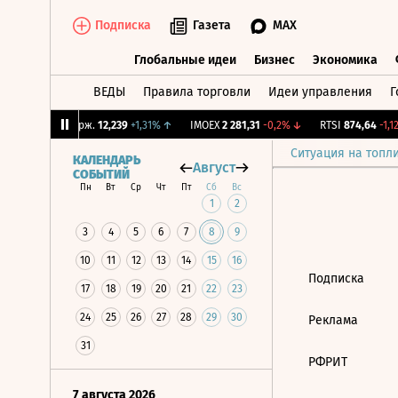
Подписка
Газета
MAX
Глобальные идеи
Бизнес
Экономика
ВЕДЫ
Правила торговли
Идеи управления
Г
Глобальные идеи
Бизнес
Экономик
6%
↓
CNY Бирж.
12,239
+1,31%
↑
IMOEX
2 281,31
-0,2%
↓
RTSI
874,64
-1,12
Ситуация на топл
КАЛЕНДАРЬ
Август
СОБЫТИЙ
Пн
Вт
Ср
Чт
Пт
Сб
Вс
1
2
3
4
5
6
7
8
9
10
11
12
13
14
15
16
Подписка
17
18
19
20
21
22
23
24
25
26
27
28
29
30
Реклама
31
РФРИТ
7 августа 2026