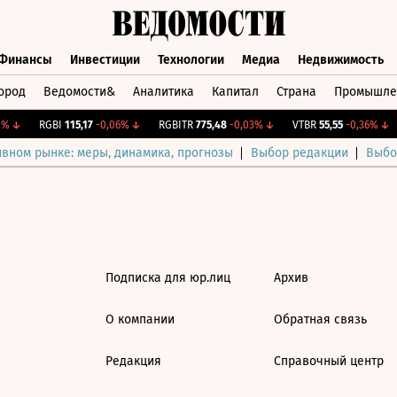
Финансы
Инвестиции
Технологии
Медиа
Недвижимость
ород
Ведомости&
Аналитика
Капитал
Страна
Промышле
а
Финансы
Инвестиции
Технологии
Медиа
Недвижимос
%
↓
RGBI
115,17
-0,06%
↓
RGBITR
775,48
-0,03%
↓
VTBR
55,55
-0,36%
↓
ивном рынке: меры, динамика, прогнозы
Выбор редакции
Выбо
Подписка для юр.лиц
Архив
О компании
Обратная связь
Редакция
Справочный центр