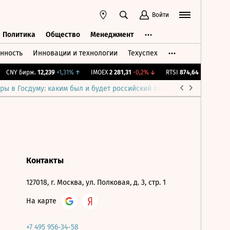
Войти
Политика
Общество
Менеджмент
нность
Инновации и технологии
Техуспех
ть
Политика
Общество
Менеджмент
CNY Бирж.
12,239
+1,31%
↑
IMOEX
2 281,31
-0,2%
↓
RTSI
874,64
-1,12%
↓
ры в Госдуму: каким был и будет российский парламент
Война н
Контакты
127018, г. Москва, ул. Полковая, д. 3, стр. 1
На карте
+7 495 956-34-58