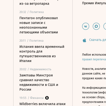
Премия Импул
из-за ветропарка
20:32
/ Политика
Пентагон опубликовал
новые записи с
неопознанными
летающими объектами
Скачать дл
20:11
/ Политика
Испания ввела временный
контроль для
Любое использов
путешественников из
правил перепеч
Италии
Новости, аналити
20:02
/ Недвижимость
данном сайте, не
Замглавы Минстроя
продаже каких-л
сравнил качество
недвижимости в США и
На информацион
России
технологии (инф
на основе сбора,
19:55
/ Финансы
предпочтениям п
Wildberries включила атаки