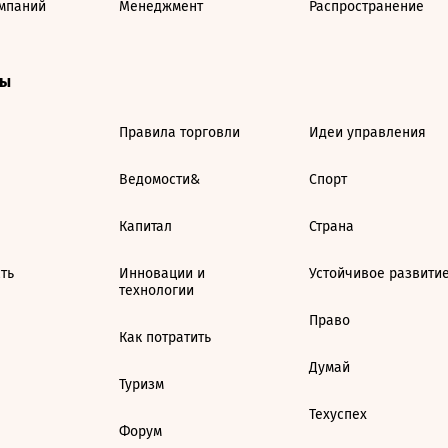
мпаний
Менеджмент
Распространение
ты
Правила торговли
Идеи управления
Ведомости&
Спорт
Капитал
Страна
ть
Инновации и
Устойчивое развити
технологии
Право
Как потратить
Думай
Туризм
Техуспех
Форум