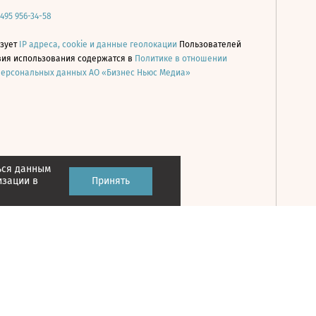
 495 956-34-58
ьзует
IP адреса, cookie и данные геолокации
Пользователей
овия использования содержатся в
Политике в отношении
персональных данных АО «Бизнес Ньюс Медиа»
ься данным
Принять
изации в