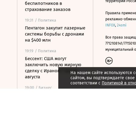
территории Росс
беспилотников в
страхование заказов
Правила примене
рекламно-обменно
19:31
/ Политика
INFOX
,
24smi
Пентагон закупит лазерные
системы борьбы с дронами
Все права защищ
на $400 млн
7712108141/7715010
муниципальный окр
19:19
/ Политика
Бессент: США могут
заключить новую мирную
сделку с Ираном 7 или 8
На нашем сайте используются c
августа
сайтом, вы подтверждаете свое
соответствии с
Политикой в отн
19:00
/ Бизнес
Аукцион по продаже
Рижского вокзала вновь не
состоялся
18:44
/ Политика
В Раде призвали Федорова
отправиться служить в ВСУ