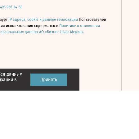
 495 956-34-58
ьзует
IP адреса, cookie и данные геолокации
Пользователей
овия использования содержатся в
Политике в отношении
персональных данных АО «Бизнес Ньюс Медиа»
ься данным
Принять
изации в