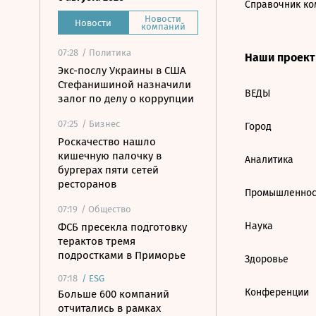
Справочник ко
Новости
Новости
компаний
07:28
/ Политика
Наши проек
Экс-послу Украины в США
Стефанишиной назначили
ВЕДЫ
залог по делу о коррупции
07:25
/ Бизнес
Город
Роскачество нашло
кишечную палочку в
Аналитика
бургерах пяти сетей
ресторанов
Промышленнос
07:19
/ Общество
Наука
ФСБ пресекла подготовку
терактов тремя
подростками в Приморье
Здоровье
07:18
/
ESG
Конференции
Больше 600 компаний
отчитались в рамках