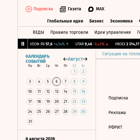
Подписка
Газета
MAX
Глобальные идеи
Бизнес
Экономика
ВЕДЫ
Правила торговли
Идеи управления
Г
Глобальные идеи
Бизнес
Экономик
,06
+0,58%
↑
VEON-RX
57,6
+4,54%
↑
UTAR
9,46
-0,42%
↓
IMOEX
2 314,17
+
Ситуация на топл
КАЛЕНДАРЬ
Август
СОБЫТИЙ
Пн
Вт
Ср
Чт
Пт
Сб
Вс
1
2
3
4
5
6
7
8
9
10
11
12
13
14
15
16
Подписка
17
18
19
20
21
22
23
24
25
26
27
28
29
30
Реклама
31
РФРИТ
6 августа 2026