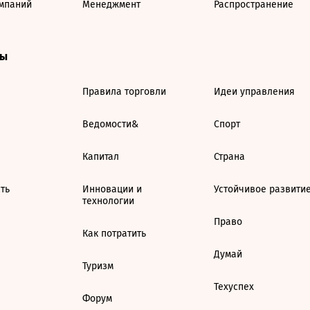
мпаний
Менеджмент
Распространение
ты
Правила торговли
Идеи управления
Ведомости&
Спорт
Капитал
Страна
ть
Инновации и
Устойчивое развити
технологии
Право
Как потратить
Думай
Туризм
Техуспех
Форум