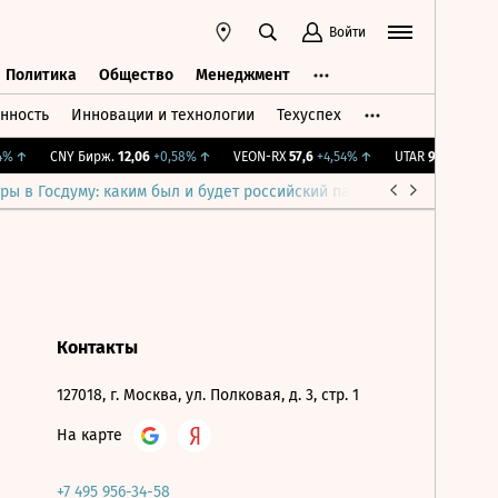
Войти
Политика
Общество
Менеджмент
нность
Инновации и технологии
Техуспех
ть
Политика
Общество
Менеджмент
%
↑
CNY Бирж.
12,06
+0,58%
↑
VEON-RX
57,6
+4,54%
↑
UTAR
9,46
-0,42%
ры в Госдуму: каким был и будет российский парламент
Война н
Контакты
127018, г. Москва, ул. Полковая, д. 3, стр. 1
На карте
+7 495 956-34-58