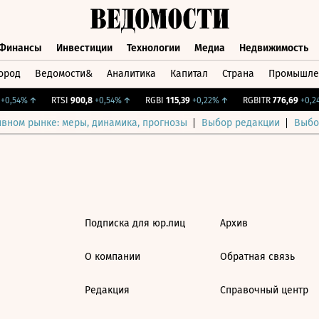
Финансы
Инвестиции
Технологии
Медиа
Недвижимость
ород
Ведомости&
Аналитика
Капитал
Страна
Промышле
а
Финансы
Инвестиции
Технологии
Медиа
Недвижимос
0,54%
↑
RTSI
900,8
+0,54%
↑
RGBI
115,39
+0,22%
↑
RGBITR
776,69
+0,24
ивном рынке: меры, динамика, прогнозы
Выбор редакции
Выбо
Подписка для юр.лиц
Архив
О компании
Обратная связь
Редакция
Справочный центр