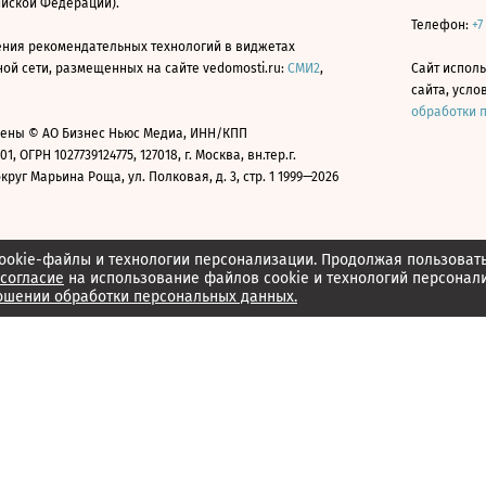
ийской Федерации).
Телефон:
+7
ния рекомендательных технологий в виджетах
й сети, размещенных на сайте vedomosti.ru:
СМИ2
,
Сайт испол
сайта, усл
обработки 
ены © АО Бизнес Ньюс Медиа, ИНН/КПП
01, ОГРН 1027739124775, 127018, г. Москва, вн.тер.г.
уг Марьина Роща, ул. Полковая, д. 3, стр. 1 1999—2026
ookie-файлы и технологии персонализации. Продолжая пользоват
согласие
на использование файлов cookie и технологий персонал
ошении обработки персональных данных.