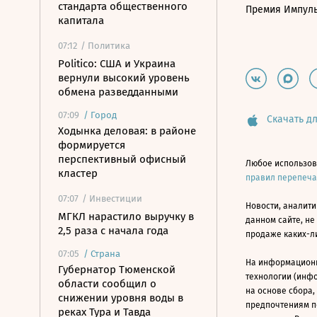
стандарта общественного
Премия Импул
капитала
07:12
/ Политика
Politico: США и Украина
вернули высокий уровень
обмена разведданными
07:09
/
Город
Скачать дл
Ходынка деловая: в районе
формируется
перспективный офисный
Любое использов
кластер
правил перепеч
07:07
/ Инвестиции
Новости, аналити
МГКЛ нарастило выручку в
данном сайте, не
2,5 раза с начала года
продаже каких-л
07:05
/
Страна
На информацион
Губернатор Тюменской
технологии (инф
области сообщил о
на основе сбора,
снижении уровня воды в
предпочтениям п
реках Тура и Тавда