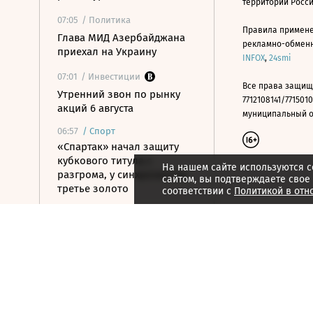
территории Росс
07:05
/ Политика
Правила примене
Глава МИД Азербайджана
рекламно-обменно
приехал на Украину
INFOX
,
24smi
07:01
/ Инвестиции
Все права защищ
Утренний звон по рынку
7712108141/7715010
акций 6 августа
муниципальный окр
06:57
/
Спорт
«Спартак» начал защиту
кубкового титула с
На нашем сайте используются c
разгрома, у синхронистов
сайтом, вы подтверждаете свое
третье золото
соответствии с
Политикой в отн
06:46
/ Инвестиции
Цена на нефть Brent упала
до $79,7
06:42
/ Политика
БПЛА атаковали склад WB в
Тверской области