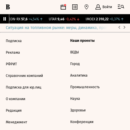
Войти
VEON-RX
57,6
+4,54%
↑
UTAR
9,46
-0,42%
↓
IMOEX
2 310,22
+0,37%
↑
R
Ситуация на топливном рынке: меры, динамика, прогнозы
Выб
Наши проекты
Подписка
ВЕДЫ
Реклама
Город
РФРИТ
Аналитика
Справочник компаний
Промышленность
Подписка для юр.лиц
Наука
О компании
Здоровье
Редакция
Конференции
Менеджмент