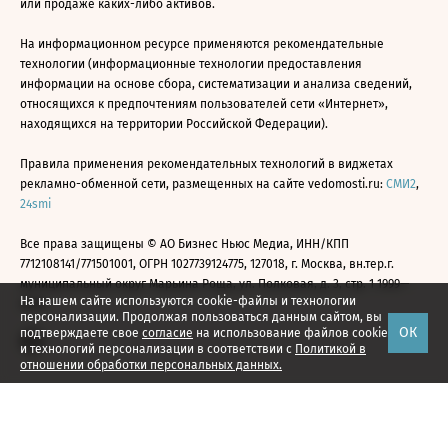
или продаже каких-либо активов.
На информационном ресурсе применяются рекомендательные
технологии (информационные технологии предоставления
информации на основе сбора, систематизации и анализа сведений,
относящихся к предпочтениям пользователей сети «Интернет»,
находящихся на территории Российской Федерации).
Правила применения рекомендательных технологий в виджетах
рекламно-обменной сети, размещенных на сайте vedomosti.ru:
СМИ2
,
24smi
Все права защищены © АО Бизнес Ньюс Медиа, ИНН/КПП
7712108141/771501001, ОГРН 1027739124775, 127018, г. Москва, вн.тер.г.
муниципальный округ Марьина Роща, ул. Полковая, д. 3, стр. 1 1999—
На нашем сайте используются cookie-файлы и технологии
2026
персонализации. Продолжая пользоваться данным сайтом, вы
ОК
подтверждаете свое
согласие
на использование файлов cookie
и технологий персонализации в соответствии с
Политикой в
отношении обработки персональных данных.