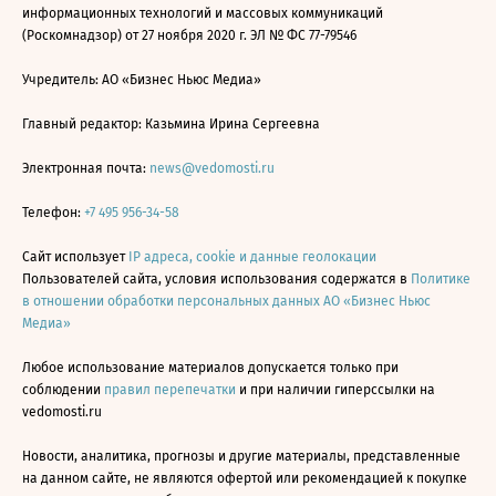
информационных технологий и массовых коммуникаций
(Роскомнадзор) от 27 ноября 2020 г. ЭЛ № ФС 77-79546
Учредитель: АО «Бизнес Ньюс Медиа»
Главный редактор: Казьмина Ирина Сергеевна
Электронная почта:
news@vedomosti.ru
Телефон:
+7 495 956-34-58
Сайт использует
IP адреса, cookie и данные геолокации
Пользователей сайта, условия использования содержатся в
Политике
в отношении обработки персональных данных АО «Бизнес Ньюс
Медиа»
Любое использование материалов допускается только при
соблюдении
правил перепечатки
и при наличии гиперссылки на
vedomosti.ru
Новости, аналитика, прогнозы и другие материалы, представленные
на данном сайте, не являются офертой или рекомендацией к покупке