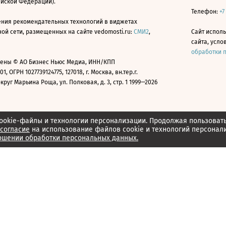
ийской Федерации).
Телефон:
+7
ния рекомендательных технологий в виджетах
й сети, размещенных на сайте vedomosti.ru:
СМИ2
,
Сайт испол
сайта, усл
обработки 
ены © АО Бизнес Ньюс Медиа, ИНН/КПП
01, ОГРН 1027739124775, 127018, г. Москва, вн.тер.г.
уг Марьина Роща, ул. Полковая, д. 3, стр. 1 1999—2026
ookie-файлы и технологии персонализации. Продолжая пользоват
согласие
на использование файлов cookie и технологий персонал
ошении обработки персональных данных.