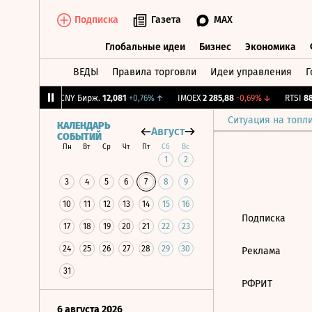
Подписка
Газета
MAX
Глобальные идеи
Бизнес
Экономика
ВЕДЫ
Правила торговли
Идеи управления
Г
Глобальные идеи
Бизнес
Экономик
0
+2,59%
↑
CNY Бирж.
12,081
+0,76%
↑
IMOEX
2 285,88
-0,69%
↓
RTSI
884
Ситуация на топл
КАЛЕНДАРЬ
Август
СОБЫТИЙ
Пн
Вт
Ср
Чт
Пт
Сб
Вс
1
2
3
4
5
6
7
8
9
10
11
12
13
14
15
16
Подписка
17
18
19
20
21
22
23
24
25
26
27
28
29
30
Реклама
31
РФРИТ
6 августа 2026