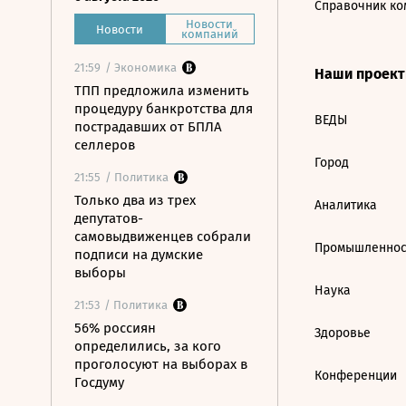
Справочник ко
Новости
Новости
компаний
21:59
/ Экономика
Наши проек
ТПП предложила изменить
процедуру банкротства для
ВЕДЫ
пострадавших от БПЛА
селлеров
Город
21:55
/ Политика
Только два из трех
Аналитика
депутатов-
самовыдвиженцев собрали
Промышленнос
подписи на думские
выборы
Наука
21:53
/ Политика
56% россиян
Здоровье
определились, за кого
проголосуют на выборах в
Конференции
Госдуму