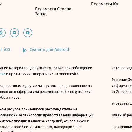
ьс
Ведомости Юг
Ведомости Северо-
Запад
я iOS
Скачать для Android
ание материалов допускается только при соблюдении
Сетевое изд
атки
и при наличии гиперссылки на vedomosti.ru
Решение Фе
ка, прогнозы и другие материалы, представленные на
информацио
 являются офертой или рекомендацией к покупке или
от 27 ноября
ибо активов.
Учредитель
ном ресурсе применяются рекомендательные
ормационные технологии предоставления информации
Главный ре
 систематизации и анализа сведений, относящихся к
ользователей сети «Интернет», находящихся на
Электронна