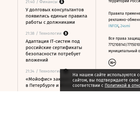
территории Росс
21:40
/ Финансы
У долговых консультантов
Правила примене
появились единые правила
рекламно-обменно
работы с должниками
INFOX
,
24smi
21:38
/ Технологии
Все права защищ
Адаптация IT-систем под
7712108141/7715010
российские сертификаты
муниципальный окр
безопасности потребует
вложений
21:34
/ Технологии
На нашем сайте используются c
«Мойофис» закрыл офисы
сайтом, вы подтверждаете свое
в Петербурге и Иннополисе
соответствии с
Политикой в отн
21:33
/ Политика
Россия поддержала
расширение
авиасообщения с
Казахстаном
21:28
/ Недвижимость