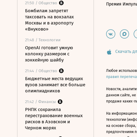
21:50
/ Общество
Премия Импул
Бомбилам запретят
таксовать на вокзалах
Москвы и в аэропорту
«Внуково»
21:48
/ Технологии
OpenAI готовит умную
Скачать дл
колонку размером с
хоккейную шайбу
21:44
/ Общество
Любое использов
правил перепеч
Бюджетные места ведущих
вузов занимает все больше
Новости, аналити
олимпиадников
данном сайте, не
продаже каких-л
21:42
/ Финансы
РНПК сохранила
На информацион
перестрахование военных
технологии (инф
рисков в Азовском и
на основе сбора,
Черном морях
предпочтениям п