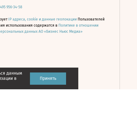
 495 956-34-58
ьзует
IP адреса, cookie и данные геолокации
Пользователей
овия использования содержатся в
Политике в отношении
персональных данных АО «Бизнес Ньюс Медиа»
ься данным
Принять
изации в