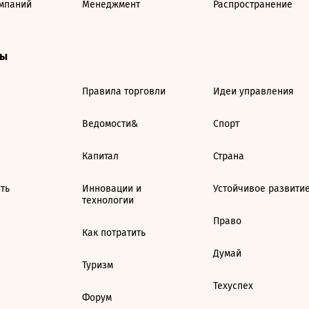
мпаний
Менеджмент
Распространение
ты
Правила торговли
Идеи управления
Ведомости&
Спорт
Капитал
Страна
ть
Инновации и
Устойчивое развити
технологии
Право
Как потратить
Думай
Туризм
Техуспех
Форум