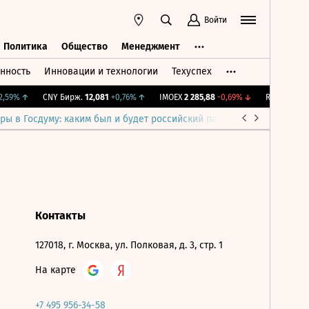
Войти
Политика
Общество
Менеджмент
нность
Инновации и технологии
Техуспех
ть
Политика
Общество
Менеджмент
,59%
↑
CNY Бирж.
12,081
+0,76%
↑
IMOEX
2 285,88
-0,69%
↓
RTSI
884,56
ры в Госдуму: каким был и будет российский парламент
Война н
Контакты
127018, г. Москва, ул. Полковая, д. 3, стр. 1
На карте
+7 495 956-34-58