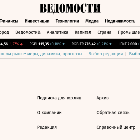
Финансы
Инвестиции
Технологии
Медиа
Недвижимость
ород
Ведомости&
Аналитика
Капитал
Страна
Промышле
а
Финансы
Инвестиции
Технологии
Медиа
Недвижимос
,56
-1,27%
↓
RGBI
115,35
+0,18%
↑
RGBITR
776,42
+0,21%
↑
LENT
2 000
+2
ивном рынке: меры, динамика, прогнозы
Выбор редакции
Выбо
Подписка для юр.лиц
Архив
О компании
Обратная связь
Редакция
Справочный центр