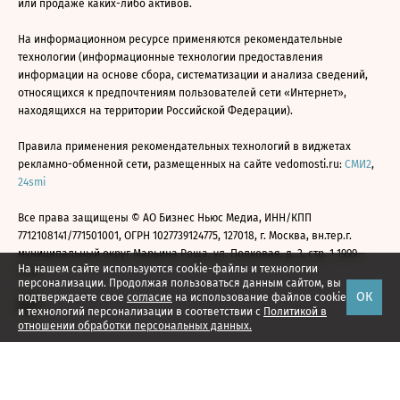
или продаже каких-либо активов.
На информационном ресурсе применяются рекомендательные
технологии (информационные технологии предоставления
информации на основе сбора, систематизации и анализа сведений,
относящихся к предпочтениям пользователей сети «Интернет»,
находящихся на территории Российской Федерации).
Правила применения рекомендательных технологий в виджетах
рекламно-обменной сети, размещенных на сайте vedomosti.ru:
СМИ2
,
24smi
Все права защищены © АО Бизнес Ньюс Медиа, ИНН/КПП
7712108141/771501001, ОГРН 1027739124775, 127018, г. Москва, вн.тер.г.
муниципальный округ Марьина Роща, ул. Полковая, д. 3, стр. 1 1999—
На нашем сайте используются cookie-файлы и технологии
2026
персонализации. Продолжая пользоваться данным сайтом, вы
ОК
подтверждаете свое
согласие
на использование файлов cookie
и технологий персонализации в соответствии с
Политикой в
отношении обработки персональных данных.