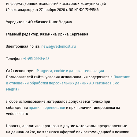
информационных технологий и массовых коммуникаций
(Роскомнадзор) от 27 ноября 2020 г. ЭЛ № ФС 77-79546
Учредитель: АО «Бизнес Ньюс Медиа»
Главный редактор: Казьмина Ирина Сергеевна
Электронная почта:
news@vedomosti.ru
Телефон:
+7 495 956-34-58
Сайт использует
IP адреса, cookie и данные геолокации
Пользователей сайта, условия использования содержатся в
Политике
в отношении обработки персональных данных АО «Бизнес Ньюс
Медиа»
Любое использование материалов допускается только при
соблюдении
правил перепечатки
и при наличии гиперссылки на
vedomosti.ru
Новости, аналитика, прогнозы и другие материалы, представленные
на данном сайте, не являются офертой или рекомендацией к покупке