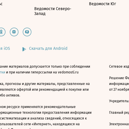
ьс
Ведомости Юг
Ведомости Северо-
Запад
я iOS
Скачать для Android
ание материалов допускается только при соблюдении
Сетевое изд
атки
и при наличии гиперссылки на vedomosti.ru
Решение Фе
ка, прогнозы и другие материалы, представленные на
информацио
 являются офертой или рекомендацией к покупке или
от 27 ноября
ибо активов.
Учредитель
ном ресурсе применяются рекомендательные
ормационные технологии предоставления информации
Главный ре
 систематизации и анализа сведений, относящихся к
ользователей сети «Интернет», находящихся на
Электронна