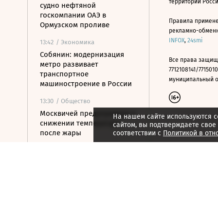
территории Росс
судно нефтяной
госкомпании ОАЭ в
Правила примене
Ормузском проливе
рекламно-обменно
INFOX
,
24smi
13:42
/ Экономика
Собянин: модернизация
Все права защищ
метро развивает
7712108141/7715010
транспортное
муниципальный окр
машиностроение в России
13:30
/ Общество
Москвичей предупредили о
На нашем сайте используются c
снижении температуры
сайтом, вы подтверждаете свое
после жары
соответствии с
Политикой в отн
13:19
/ Политика
У берегов Италии
обнаружили корабль
времен Древнего Рима с
амфорами на борту
13:13
/
ESG