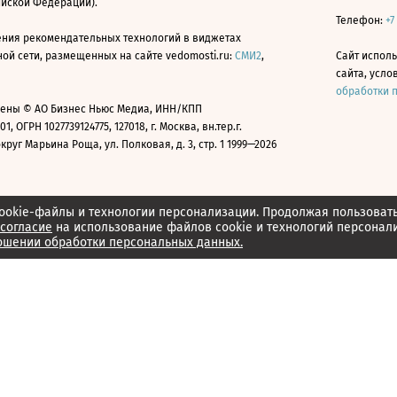
ийской Федерации).
Телефон:
+7
ния рекомендательных технологий в виджетах
й сети, размещенных на сайте vedomosti.ru:
СМИ2
,
Сайт испол
сайта, усл
обработки 
ены © АО Бизнес Ньюс Медиа, ИНН/КПП
01, ОГРН 1027739124775, 127018, г. Москва, вн.тер.г.
уг Марьина Роща, ул. Полковая, д. 3, стр. 1 1999—2026
ookie-файлы и технологии персонализации. Продолжая пользоват
согласие
на использование файлов cookie и технологий персонал
ошении обработки персональных данных.