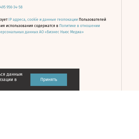
 495 956-34-58
ьзует
IP адреса, cookie и данные геолокации
Пользователей
овия использования содержатся в
Политике в отношении
персональных данных АО «Бизнес Ньюс Медиа»
ься данным
Принять
изации в