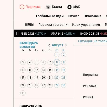
Подписка
Газета
MAX
Глобальные идеи
Бизнес
Экономика
ВЕДЫ
Правила торговли
Идеи управления
Г
Глобальные идеи
Бизнес
Экономик
9
+1,31%
↑
USBN
0,123
+1,57%
↑
UTAR
9,16
+0,11%
↑
IMOEX
2 281,31
-0,2%
Ситуация на топл
КАЛЕНДАРЬ
Август
СОБЫТИЙ
Пн
Вт
Ср
Чт
Пт
Сб
Вс
1
2
3
4
5
6
7
8
9
10
11
12
13
14
15
16
Подписка
17
18
19
20
21
22
23
24
25
26
27
28
29
30
Реклама
31
РФРИТ
8 августа 2026