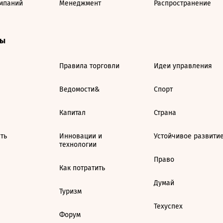
мпаний
Менеджмент
Распространение
ты
Правила торговли
Идеи управления
Ведомости&
Спорт
Капитал
Страна
ть
Инновации и
Устойчивое развити
технологии
Право
Как потратить
Думай
Туризм
Техуспех
Форум