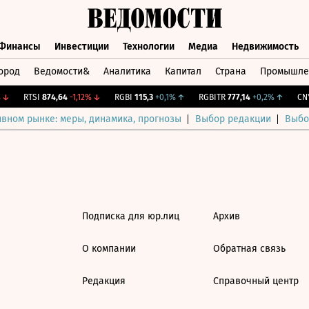
Финансы
Инвестиции
Технологии
Медиа
Недвижимость
ород
Ведомости&
Аналитика
Капитал
Страна
Промышле
а
Финансы
Инвестиции
Технологии
Медиа
Недвижимос
↓
RTSI
874,64
-1,12%
↓
RGBI
115,3
+0,1%
↑
RGBITR
777,14
+0,2%
↑
CNY 
ивном рынке: меры, динамика, прогнозы
Выбор редакции
Выбо
Подписка для юр.лиц
Архив
О компании
Обратная связь
Редакция
Справочный центр