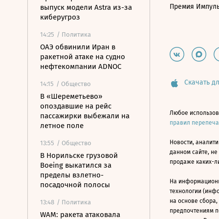
Премия Импул
выпуск модели Astra из-за
киберугроз
14:25
/ Политика
ОАЭ обвинили Иран в
ракетной атаке на судно
нефтекомпании ADNOC
Скачать дл
14:15
/ Общество
В «Шереметьево»
опоздавшие на рейс
Любое использов
пассажирки выбежали на
правил перепеч
летное поле
Новости, аналити
13:55
/ Общество
данном сайте, не
В Норильске грузовой
продаже каких-л
Boeing выкатился за
пределы взлетно-
На информацион
посадочной полосы
технологии (инф
на основе сбора,
13:48
/ Политика
предпочтениям п
WAM: ракета атаковала