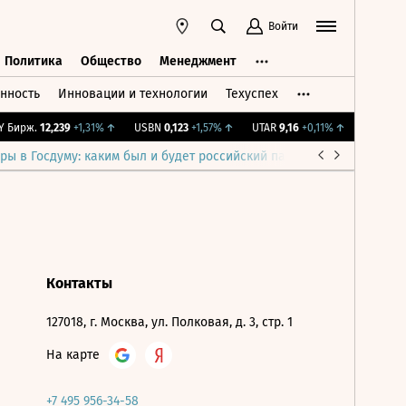
Войти
Политика
Общество
Менеджмент
нность
Инновации и технологии
Техуспех
ть
Политика
Общество
Менеджмент
Бирж.
12,239
+1,31%
↑
USBN
0,123
+1,57%
↑
UTAR
9,16
+0,11%
↑
IMOEX
2 2
ры в Госдуму: каким был и будет российский парламент
Война н
Контакты
127018, г. Москва, ул. Полковая, д. 3, стр. 1
На карте
+7 495 956-34-58