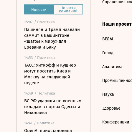
Справочник ко
Новости
Новости
компаний
15:07
/ Политика
Наши проек
Пашинян и Трамп назвали
саммит в Вашингтоне
ВЕДЫ
«шагом к миру» для
Еревана и Баку
Город
14:53
/ Политика
ТАСС: Уиткофф и Кушнер
Аналитика
могут посетить Киев и
Москву на следующей
Промышленнос
неделе
14:49
/ Политика
Наука
ВС РФ ударили по военным
складам в портах Одессы и
Здоровье
Николаева
Конференции
14:41
/ Политика
OpenAI приостановила