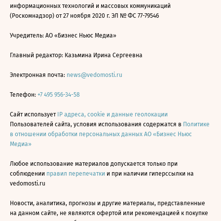
информационных технологий и массовых коммуникаций
(Роскомнадзор) от 27 ноября 2020 г. ЭЛ № ФС 77-79546
Учредитель: АО «Бизнес Ньюс Медиа»
Главный редактор: Казьмина Ирина Сергеевна
Электронная почта:
news@vedomosti.ru
Телефон:
+7 495 956-34-58
Сайт использует
IP адреса, cookie и данные геолокации
Пользователей сайта, условия использования содержатся в
Политике
в отношении обработки персональных данных АО «Бизнес Ньюс
Медиа»
Любое использование материалов допускается только при
соблюдении
правил перепечатки
и при наличии гиперссылки на
vedomosti.ru
Новости, аналитика, прогнозы и другие материалы, представленные
на данном сайте, не являются офертой или рекомендацией к покупке