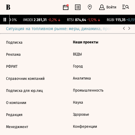
Войти
ирж.
0
0%
IMOEX
2 281,31
-0,2%
↓
RTSI
874,64
-1,12%
↓
RGBI
115,35
+0,15
Ситуация на топливном рынке: меры, динамика, прогнозы
Выб
Наши проекты
Подписка
ВЕДЫ
Реклама
Город
РФРИТ
Аналитика
Справочник компаний
Промышленность
Подписка для юр.лиц
Наука
О компании
Здоровье
Редакция
Конференции
Менеджмент