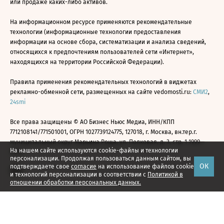
или продаже каких-либо активов.
На информационном ресурсе применяются рекомендательные
технологии (информационные технологии предоставления
информации на основе сбора, систематизации и анализа сведений,
относящихся к предпочтениям пользователей сети «Интернет»,
находящихся на территории Российской Федерации).
Правила применения рекомендательных технологий в виджетах
рекламно-обменной сети, размещенных на сайте vedomosti.ru:
СМИ2
,
24smi
Все права защищены © АО Бизнес Ньюс Медиа, ИНН/КПП
7712108141/771501001, ОГРН 1027739124775, 127018, г. Москва, вн.тер.г.
муниципальный округ Марьина Роща, ул. Полковая, д. 3, стр. 1 1999—
На нашем сайте используются cookie-файлы и технологии
2026
персонализации. Продолжая пользоваться данным сайтом, вы
ОК
подтверждаете свое
согласие
на использование файлов cookie
и технологий персонализации в соответствии с
Политикой в
отношении обработки персональных данных.