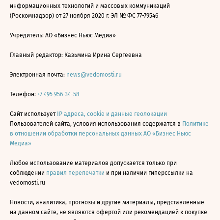
информационных технологий и массовых коммуникаций
(Роскомнадзор) от 27 ноября 2020 г. ЭЛ № ФС 77-79546
Учредитель: АО «Бизнес Ньюс Медиа»
Главный редактор: Казьмина Ирина Сергеевна
Электронная почта:
news@vedomosti.ru
Телефон:
+7 495 956-34-58
Сайт использует
IP адреса, cookie и данные геолокации
Пользователей сайта, условия использования содержатся в
Политике
в отношении обработки персональных данных АО «Бизнес Ньюс
Медиа»
Любое использование материалов допускается только при
соблюдении
правил перепечатки
и при наличии гиперссылки на
vedomosti.ru
Новости, аналитика, прогнозы и другие материалы, представленные
на данном сайте, не являются офертой или рекомендацией к покупке