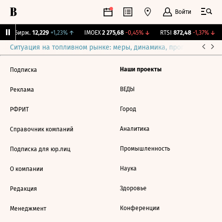
Войти
CNY Бирж.
12,229
+1,23%
↑
IMOEX
2 275,68
-0,45%
↓
RTSI
872,48
-1,37%
↓
Ситуация на топливном рынке: меры, динамика, прогнозы
Выб
Наши проекты
Подписка
ВЕДЫ
Реклама
Город
РФРИТ
Аналитика
Справочник компаний
Промышленность
Подписка для юр.лиц
Наука
О компании
Здоровье
Редакция
Конференции
Менеджмент