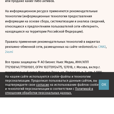
или продаже каких-либо активов.
На информационном ресурсе применяются рекомендательные
технологии (информационные технологии предоставления
информации на основе сбора, систематизации и анализа сведений,
относящихся к предпочтениям пользователей сети «Интернет»,
находящихся на территории Российской Федерации).
Правила применения рекомендательных технологий в виджетах
рекламно-обменной сети, размещенных на сайте vedomosti.ru:
СМИ2
,
24smi
Все права защищены © АО Бизнес Ньюс Медиа, ИНН/КПП
7712108141/771501001, ОГРН 1027739124775, 127018, г. Москва, вн.тер.г.
муниципальный округ Марьина Роща, ул. Полковая, д. 3, стр. 1 1999—
На нашем сайте используются cookie-файлы и технологии
2026
персонализации. Продолжая пользоваться данным сайтом, вы
ОК
подтверждаете свое
согласие
на использование файлов cookie
и технологий персонализации в соответствии с
Политикой в
отношении обработки персональных данных.