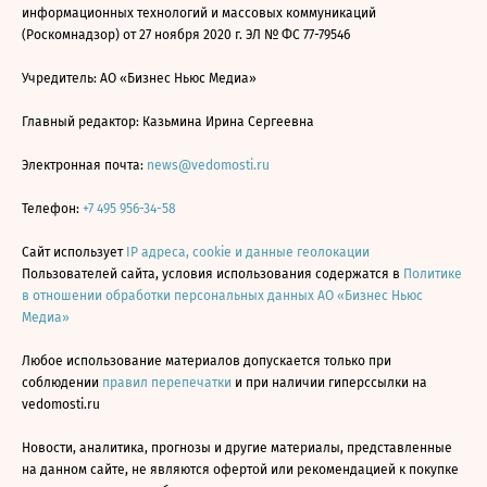
информационных технологий и массовых коммуникаций
(Роскомнадзор) от 27 ноября 2020 г. ЭЛ № ФС 77-79546
Учредитель: АО «Бизнес Ньюс Медиа»
Главный редактор: Казьмина Ирина Сергеевна
Электронная почта:
news@vedomosti.ru
Телефон:
+7 495 956-34-58
Сайт использует
IP адреса, cookie и данные геолокации
Пользователей сайта, условия использования содержатся в
Политике
в отношении обработки персональных данных АО «Бизнес Ньюс
Медиа»
Любое использование материалов допускается только при
соблюдении
правил перепечатки
и при наличии гиперссылки на
vedomosti.ru
Новости, аналитика, прогнозы и другие материалы, представленные
на данном сайте, не являются офертой или рекомендацией к покупке