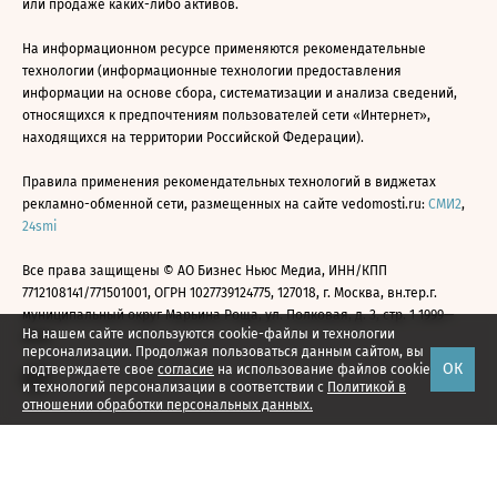
или продаже каких-либо активов.
На информационном ресурсе применяются рекомендательные
технологии (информационные технологии предоставления
информации на основе сбора, систематизации и анализа сведений,
относящихся к предпочтениям пользователей сети «Интернет»,
находящихся на территории Российской Федерации).
Правила применения рекомендательных технологий в виджетах
рекламно-обменной сети, размещенных на сайте vedomosti.ru:
СМИ2
,
24smi
Все права защищены © АО Бизнес Ньюс Медиа, ИНН/КПП
7712108141/771501001, ОГРН 1027739124775, 127018, г. Москва, вн.тер.г.
муниципальный округ Марьина Роща, ул. Полковая, д. 3, стр. 1 1999—
На нашем сайте используются cookie-файлы и технологии
2026
персонализации. Продолжая пользоваться данным сайтом, вы
ОК
подтверждаете свое
согласие
на использование файлов cookie
и технологий персонализации в соответствии с
Политикой в
отношении обработки персональных данных.