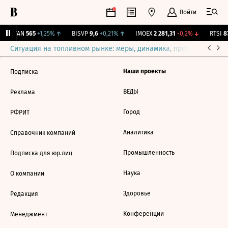
Войти
AVAN
565
+1,25%
↑
BISVP
9,6
+0,21%
↑
IMOEX
2 281,31
-0,2%
↓
RTSI
87
Ситуация на топливном рынке: меры, динамика, прогнозы
Выб
Наши проекты
Подписка
ВЕДЫ
Реклама
Город
РФРИТ
Аналитика
Справочник компаний
Промышленность
Подписка для юр.лиц
Наука
О компании
Здоровье
Редакция
Конференции
Менеджмент