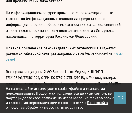
или продаже каких-либо активов.
На информационном ресурсе применяются рекомендательные
технологии (информационные технологии предоставления
информации на основе сбора, систематизации и анализа сведений,
относящихся к предпочтениям пользователей сети «Интернет»,
находящихся на территории Российской Федерации).
Правила применения рекомендательных технологий в виджетах
рекламно-обменной сети, размещенных на сайте vedomosti.ru:
СМИ2
,
24smi
Все права защищены © АО Бизнес Ньюс Медиа, ИНН/КПП
7712108141/771501001, ОГРН 1027739124775, 127018, г. Москва, вн.тер.г.
муниципальный округ Марьина Роща, ул. Полковая, д. 3, стр. 1 1999—
На нашем сайте используются cookie-файлы и технологии
2026
персонализации. Продолжая пользоваться данным сайтом, вы
ОК
подтверждаете свое
согласие
на использование файлов cookie
и технологий персонализации в соответствии с
Политикой в
отношении обработки персональных данных.