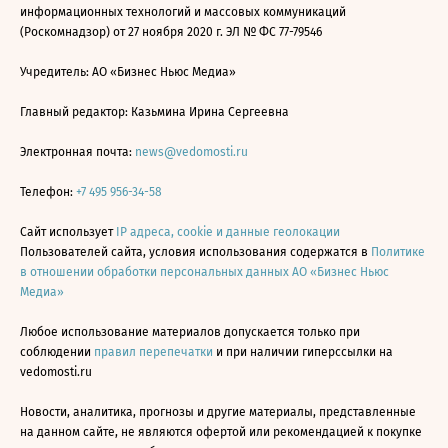
информационных технологий и массовых коммуникаций
(Роскомнадзор) от 27 ноября 2020 г. ЭЛ № ФС 77-79546
Учредитель: АО «Бизнес Ньюс Медиа»
Главный редактор: Казьмина Ирина Сергеевна
Электронная почта:
news@vedomosti.ru
Телефон:
+7 495 956-34-58
Сайт использует
IP адреса, cookie и данные геолокации
Пользователей сайта, условия использования содержатся в
Политике
в отношении обработки персональных данных АО «Бизнес Ньюс
Медиа»
Любое использование материалов допускается только при
соблюдении
правил перепечатки
и при наличии гиперссылки на
vedomosti.ru
Новости, аналитика, прогнозы и другие материалы, представленные
на данном сайте, не являются офертой или рекомендацией к покупке