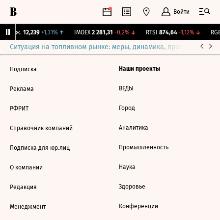
Войти
 Бирж.
12,239
+1,31%
↑
IMOEX
2 281,31
-0,2%
↓
RTSI
874,64
-1,12%
↓
RGB
Ситуация на топливном рынке: меры, динамика, прогнозы
Выб
Наши проекты
Подписка
ВЕДЫ
Реклама
Город
РФРИТ
Аналитика
Справочник компаний
Промышленность
Подписка для юр.лиц
Наука
О компании
Здоровье
Редакция
Конференции
Менеджмент