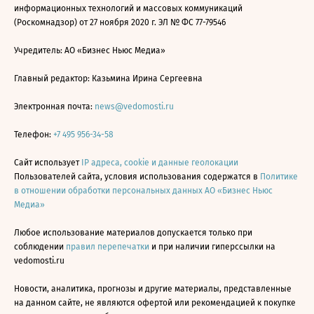
информационных технологий и массовых коммуникаций
(Роскомнадзор) от 27 ноября 2020 г. ЭЛ № ФС 77-79546
Учредитель: АО «Бизнес Ньюс Медиа»
Главный редактор: Казьмина Ирина Сергеевна
Электронная почта:
news@vedomosti.ru
Телефон:
+7 495 956-34-58
Сайт использует
IP адреса, cookie и данные геолокации
Пользователей сайта, условия использования содержатся в
Политике
в отношении обработки персональных данных АО «Бизнес Ньюс
Медиа»
Любое использование материалов допускается только при
соблюдении
правил перепечатки
и при наличии гиперссылки на
vedomosti.ru
Новости, аналитика, прогнозы и другие материалы, представленные
на данном сайте, не являются офертой или рекомендацией к покупке