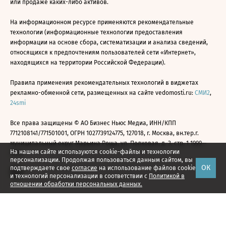
или продаже каких-либо активов.
На информационном ресурсе применяются рекомендательные
технологии (информационные технологии предоставления
информации на основе сбора, систематизации и анализа сведений,
относящихся к предпочтениям пользователей сети «Интернет»,
находящихся на территории Российской Федерации).
Правила применения рекомендательных технологий в виджетах
рекламно-обменной сети, размещенных на сайте vedomosti.ru:
СМИ2
,
24smi
Все права защищены © АО Бизнес Ньюс Медиа, ИНН/КПП
7712108141/771501001, ОГРН 1027739124775, 127018, г. Москва, вн.тер.г.
муниципальный округ Марьина Роща, ул. Полковая, д. 3, стр. 1 1999—
На нашем сайте используются cookie-файлы и технологии
2026
персонализации. Продолжая пользоваться данным сайтом, вы
ОК
подтверждаете свое
согласие
на использование файлов cookie
и технологий персонализации в соответствии с
Политикой в
отношении обработки персональных данных.