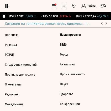
Войти
↑
MGTS
1 322
+0,61%
↑
CHKZ
16 050
-0,93%
↓
IMOEX
2 307,94
+0,97%
↑
Ситуация на топливном рынке: меры, динамика, прогнозы
Выб
Наши проекты
Подписка
ВЕДЫ
Реклама
Город
РФРИТ
Аналитика
Справочник компаний
Промышленность
Подписка для юр.лиц
Наука
О компании
Здоровье
Редакция
Конференции
Менеджмент