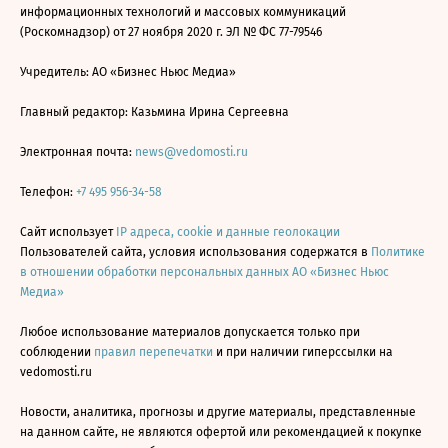
информационных технологий и массовых коммуникаций
(Роскомнадзор) от 27 ноября 2020 г. ЭЛ № ФС 77-79546
Учредитель: АО «Бизнес Ньюс Медиа»
Главный редактор: Казьмина Ирина Сергеевна
Электронная почта:
news@vedomosti.ru
Телефон:
+7 495 956-34-58
Сайт использует
IP адреса, cookie и данные геолокации
Пользователей сайта, условия использования содержатся в
Политике
в отношении обработки персональных данных АО «Бизнес Ньюс
Медиа»
Любое использование материалов допускается только при
соблюдении
правил перепечатки
и при наличии гиперссылки на
vedomosti.ru
Новости, аналитика, прогнозы и другие материалы, представленные
на данном сайте, не являются офертой или рекомендацией к покупке