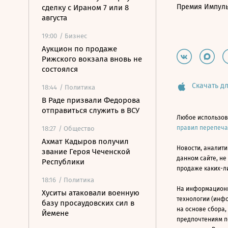
Премия Импул
сделку с Ираном 7 или 8
августа
19:00
/ Бизнес
Аукцион по продаже
Рижского вокзала вновь не
состоялся
Скачать дл
18:44
/ Политика
В Раде призвали Федорова
отправиться служить в ВСУ
Любое использов
правил перепеч
18:27
/ Общество
Ахмат Кадыров получил
Новости, аналити
звание Героя Чеченской
данном сайте, не
Республики
продаже каких-л
18:16
/ Политика
На информацион
Хуситы атаковали военную
технологии (инф
базу просаудовских сил в
на основе сбора,
Йемене
предпочтениям п