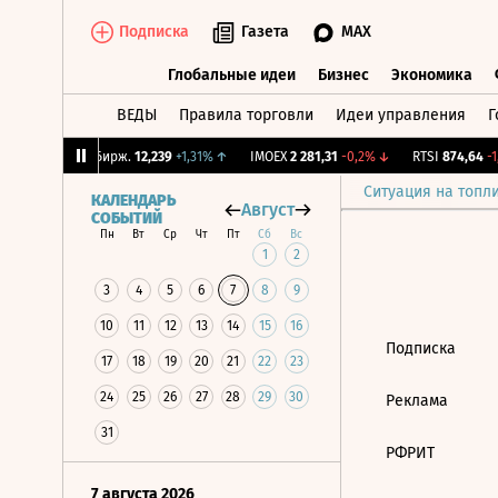
Подписка
Газета
MAX
Глобальные идеи
Бизнес
Экономика
ВЕДЫ
Правила торговли
Идеи управления
Г
Глобальные идеи
Бизнес
Экономик
,57%
↓
CNY Бирж.
12,239
+1,31%
↑
IMOEX
2 281,31
-0,2%
↓
RTSI
874,64
-1,
Ситуация на топл
КАЛЕНДАРЬ
Август
СОБЫТИЙ
Пн
Вт
Ср
Чт
Пт
Сб
Вс
1
2
3
4
5
6
7
8
9
10
11
12
13
14
15
16
Подписка
17
18
19
20
21
22
23
24
25
26
27
28
29
30
Реклама
31
РФРИТ
7 августа 2026