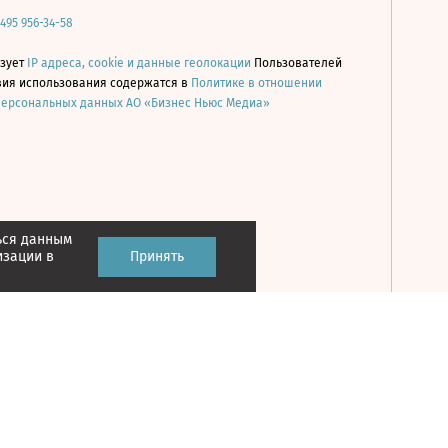
 495 956-34-58
ьзует
IP адреса, cookie и данные геолокации
Пользователей
овия использования содержатся в
Политике в отношении
персональных данных АО «Бизнес Ньюс Медиа»
ься данным
Принять
изации в