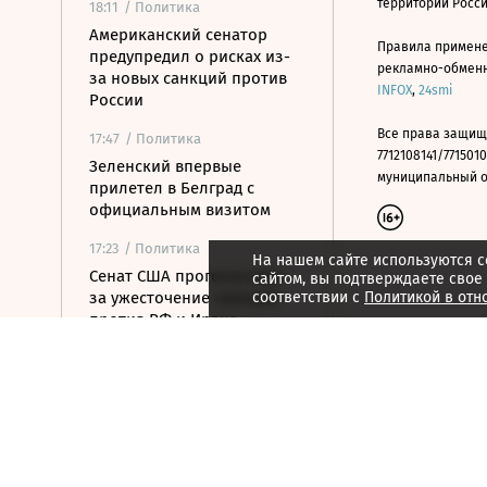
территории Росс
18:11
/ Политика
Американский сенатор
Правила примене
предупредил о рисках из-
рекламно-обменно
за новых санкций против
INFOX
,
24smi
России
Все права защищ
17:47
/ Политика
7712108141/7715010
Зеленский впервые
муниципальный окр
прилетел в Белград с
официальным визитом
17:23
/ Политика
На нашем сайте используются c
Сенат США проголосовал
сайтом, вы подтверждаете свое
за ужесточение санкций
соответствии с
Политикой в отн
против РФ и Ирана
17:15
/ Стиль жизни
Хорватия отказала
лидерам сборной России в
визах для участия в ЧЕ по
гимнастике
17:07
/
Страна