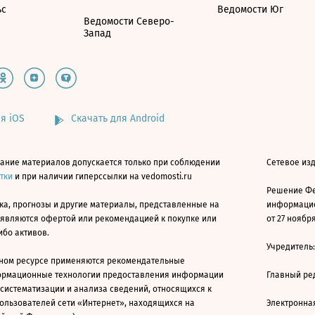
ьс
Ведомости Юг
Ведомости Северо-
Запад
я iOS
Скачать для Android
ание материалов допускается только при соблюдении
Сетевое изд
атки
и при наличии гиперссылки на vedomosti.ru
Решение Фе
ка, прогнозы и другие материалы, представленные на
информацио
 являются офертой или рекомендацией к покупке или
от 27 ноября
ибо активов.
Учредитель
ном ресурсе применяются рекомендательные
ормационные технологии предоставления информации
Главный ре
 систематизации и анализа сведений, относящихся к
ользователей сети «Интернет», находящихся на
Электронна