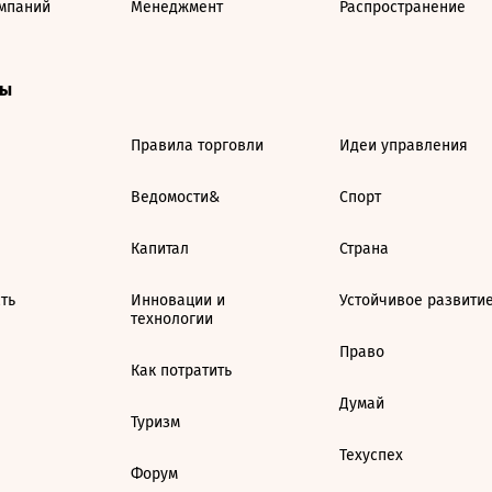
мпаний
Менеджмент
Распространение
ты
Правила торговли
Идеи управления
Ведомости&
Спорт
Капитал
Страна
ть
Инновации и
Устойчивое развити
технологии
Право
Как потратить
Думай
Туризм
Техуспех
Форум