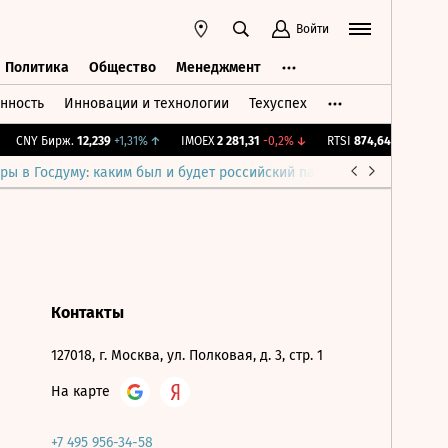
Войти
Политика
Общество
Менеджмент
нность
Инновации и технологии
Техуспех
ть
Политика
Общество
Менеджмент
CNY Бирж.
12,239
+1,31%
↑
IMOEX
2 281,31
-0,2%
↓
RTSI
874,64
-1,12%
↓
ры в Госдуму: каким был и будет российский парламент
Война н
Контакты
127018, г. Москва, ул. Полковая, д. 3, стр. 1
На карте
+7 495 956-34-58