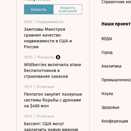
Справочник ко
Новости
Новости
компаний
20:02
/ Недвижимость
Наши проек
Замглавы Минстроя
сравнил качество
ВЕДЫ
недвижимости в США и
России
Город
19:55
/ Финансы
Wildberries включила атаки
Аналитика
беспилотников в
страхование заказов
Промышленнос
19:31
/ Политика
Наука
Пентагон закупит лазерные
системы борьбы с дронами
на $400 млн
Здоровье
19:19
/ Политика
Конференции
Бессент: США могут
заключить новую мирную