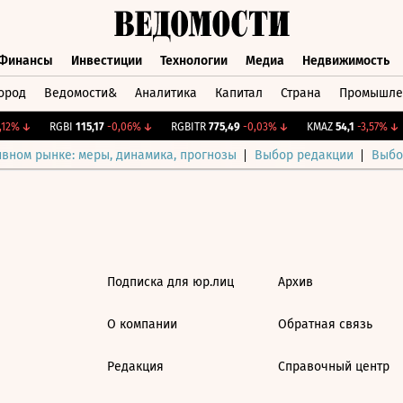
Финансы
Инвестиции
Технологии
Медиа
Недвижимость
ород
Ведомости&
Аналитика
Капитал
Страна
Промышле
а
Финансы
Инвестиции
Технологии
Медиа
Недвижимос
12%
↓
RGBI
115,17
-0,06%
↓
RGBITR
775,49
-0,03%
↓
KMAZ
54,1
-3,57%
↓
ивном рынке: меры, динамика, прогнозы
Выбор редакции
Выбо
Подписка для юр.лиц
Архив
О компании
Обратная связь
Редакция
Справочный центр