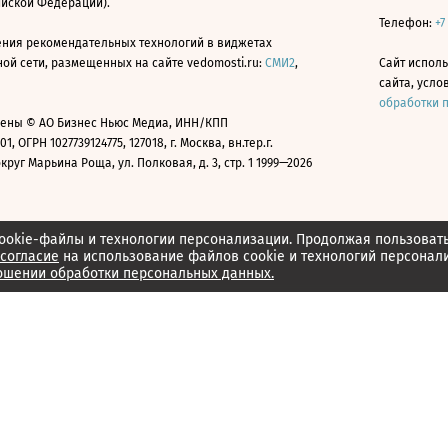
ийской Федерации).
Телефон:
+7
ния рекомендательных технологий в виджетах
й сети, размещенных на сайте vedomosti.ru:
СМИ2
,
Сайт испол
сайта, усл
обработки 
ены © АО Бизнес Ньюс Медиа, ИНН/КПП
01, ОГРН 1027739124775, 127018, г. Москва, вн.тер.г.
уг Марьина Роща, ул. Полковая, д. 3, стр. 1 1999—2026
ookie-файлы и технологии персонализации. Продолжая пользоват
согласие
на использование файлов cookie и технологий персонал
ошении обработки персональных данных.