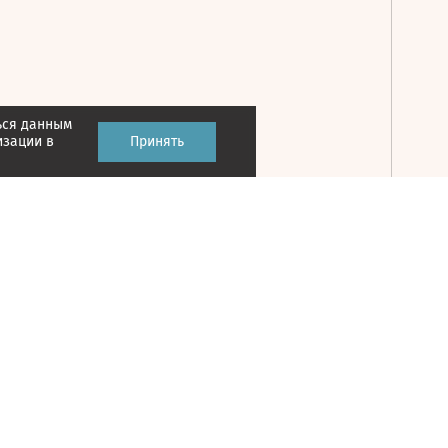
ься данным
Принять
изации в