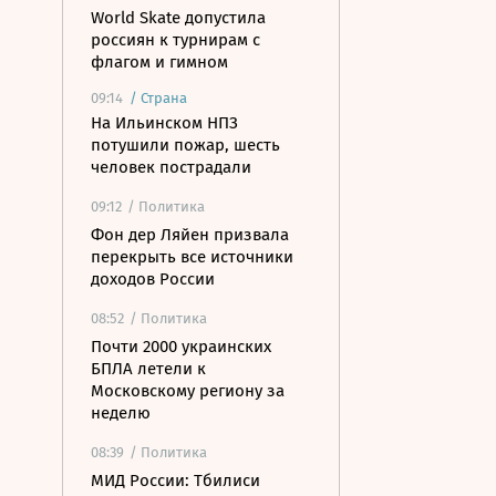
World Skate допустила
россиян к турнирам с
флагом и гимном
09:14
/
Страна
На Ильинском НПЗ
потушили пожар, шесть
человек пострадали
09:12
/ Политика
Фон дер Ляйен призвала
перекрыть все источники
доходов России
08:52
/ Политика
Почти 2000 украинских
БПЛА летели к
Московскому региону за
неделю
08:39
/ Политика
МИД России: Тбилиси