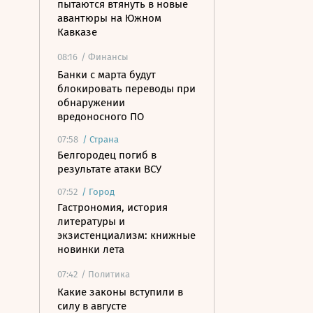
пытаются втянуть в новые
авантюры на Южном
Кавказе
08:16
/ Финансы
Банки с марта будут
блокировать переводы при
обнаружении
вредоносного ПО
07:58
/
Страна
Белгородец погиб в
результате атаки ВСУ
07:52
/
Город
Гастрономия, история
литературы и
экзистенциализм: книжные
новинки лета
07:42
/ Политика
Какие законы вступили в
силу в августе