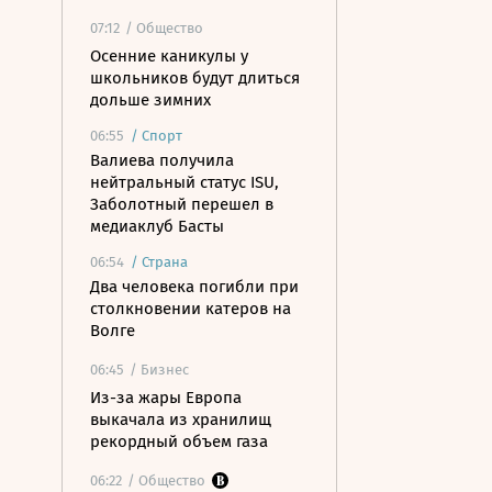
07:12
/ Общество
Осенние каникулы у
школьников будут длиться
дольше зимних
06:55
/
Спорт
Валиева получила
нейтральный статус ISU,
Заболотный перешел в
медиаклуб Басты
06:54
/
Страна
Два человека погибли при
столкновении катеров на
Волге
06:45
/ Бизнес
Из-за жары Европа
выкачала из хранилищ
рекордный объем газа
06:22
/ Общество