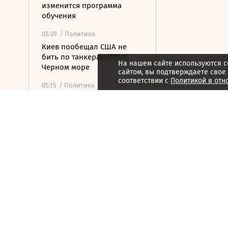
изменится программа
обучения
05:39
/ Политика
Киев пообещал США не
бить по танкерам КТК в
На нашем сайте используются c
Черном море
сайтом, вы подтверждаете свое
соответствии с
Политикой в отн
05:15
/ Политика
ВС РФ ударили по
военному заводу и складу
топлива в Киеве
04:48
/ Политика
На подлете к Москве
уничтожены еще шесть
БПЛА
04:32
/ Общество
С царским размахом: от
пушки до бомбы