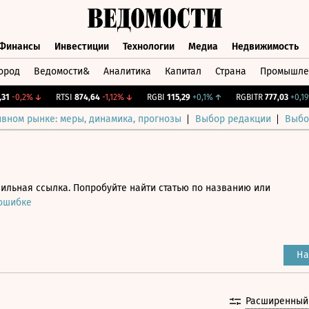
Финансы
Инвестиции
Технологии
Медиа
Недвижимость
ород
Ведомости&
Аналитика
Капитал
Страна
Промышле
а
Финансы
Инвестиции
Технологии
Медиа
Недвижимос
-0,2%
↓
RTSI
874,64
-1,12%
↓
RGBI
115,29
+0,1%
↑
RGBITR
777,03
+0,19%
ивном рынке: меры, динамика, прогнозы
Выбор редакции
Выбо
ильная ссылка. Попробуйте найти статью по названию или
 ошибке
На
Расширенный