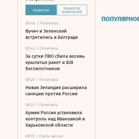
Новости
Новости
компаний
ПОПУЛЯРНО
09:46
/ Политика
Вучич и Зеленский
встретились в Белграде
09:43
/ Политика
За сутки ПВО сбила восемь
крылатых ракет и 828
беспилотников
09:29
/ Политика
Новая Зеландия расширила
санкции против России
09:21
/ Политика
Армия Россия установила
контроль над Ивановкой в
Харьковской области
09:19
/ Стиль жизни