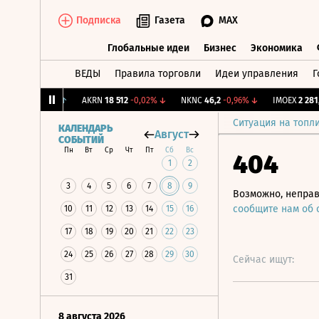
Подписка
Газета
MAX
Глобальные идеи
Бизнес
Экономика
ВЕДЫ
Правила торговли
Идеи управления
Г
Глобальные идеи
Бизнес
Экономик
2,239
+1,31%
↑
AKRN
18 512
-0,02%
↓
NKNC
46,2
-0,96%
↓
IMOEX
2 281,31
Ситуация на топл
КАЛЕНДАРЬ
Август
СОБЫТИЙ
Пн
Вт
Ср
Чт
Пт
Сб
Вс
404
1
2
3
4
5
6
7
8
9
Возможно, неправ
сообщите нам об
10
11
12
13
14
15
16
17
18
19
20
21
22
23
24
25
26
27
28
29
30
Сейчас ищут:
31
8 августа 2026