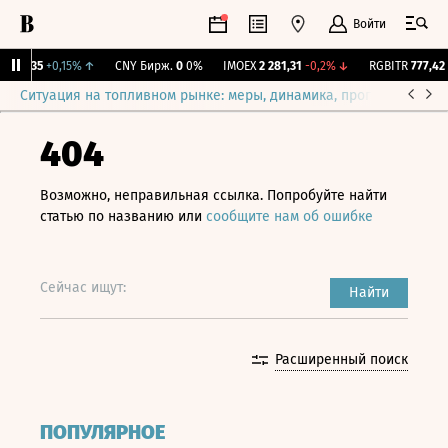
Войти
115,35
+0,15%
↑
CNY Бирж.
0
0%
IMOEX
2 281,31
-0,2%
↓
RGBITR
777,42
+
Ситуация на топливном рынке: меры, динамика, прогнозы
Выб
404
Возможно, неправильная ссылка. Попробуйте найти
статью по названию или
сообщите нам об ошибке
Сейчас ищут:
Найти
Расширенный поиск
ПОПУЛЯРНОЕ