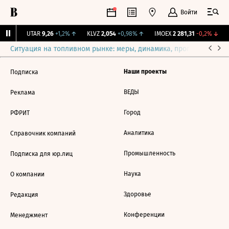
Войти
31%
↑
UTAR
9,26
+1,2%
↑
KLVZ
2,054
+0,98%
↑
IMOEX
2 281,31
-0,2%
↓
Ситуация на топливном рынке: меры, динамика, прогнозы
Выб
Наши проекты
Подписка
ВЕДЫ
Реклама
Город
РФРИТ
Аналитика
Справочник компаний
Промышленность
Подписка для юр.лиц
Наука
О компании
Здоровье
Редакция
Конференции
Менеджмент