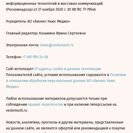
информационных технологий и массовых коммуникаций
(Роскомнадзор) от 27 ноября 2020 г. ЭЛ № ФС 77-79546
Учредитель: АО «Бизнес Ньюс Медиа»
Главный редактор: Казьмина Ирина Сергеевна
Электронная почта:
news@vedomosti.ru
Телефон:
+7 495 956-34-58
Сайт использует
IP адреса, cookie и данные геолокации
Пользователей сайта, условия использования содержатся в
Политике
в отношении обработки персональных данных АО «Бизнес Ньюс
Медиа»
Любое использование материалов допускается только при
соблюдении
правил перепечатки
и при наличии гиперссылки на
vedomosti.ru
Новости, аналитика, прогнозы и другие материалы, представленные
на данном сайте, не являются офертой или рекомендацией к покупке