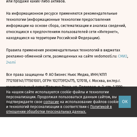
или продаже каких-либо активов.
На информационном ресурсе применяются рекомендательные
технологии (информационные технологии предоставления
информации на основе сбора, систематизации и анализа сведений,
относящихся к предпочтениям пользователей сети «Интернет»,
находящихся на территории Российской Федерации).
Правила применения рекомендательных технологий в виджетах
рекламно-обменной сети, размещенных на сайте vedomosti.ru:
СМИ2
,
24smi
Все права защищены © АО Бизнес Ньюс Медиа, ИНН/КПП
7712108141/771501001, ОГРН 1027739124775, 127018, г. Москва, вн.тер.г.
муниципальный округ Марьина Роща, ул. Полковая, д. 3, стр. 1 1999—
На нашем сайте используются cookie-файлы и технологии
2026
персонализации. Продолжая пользоваться данным сайтом, вы
ОК
подтверждаете свое
согласие
на использование файлов cookie
и технологий персонализации в соответствии с
Политикой в
отношении обработки персональных данных.