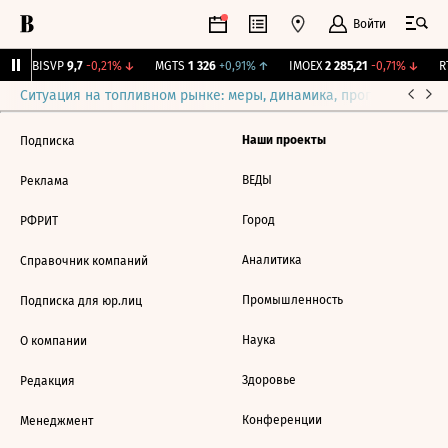
Войти
↑
BISVP
9,7
-0,21%
↓
MGTS
1 326
+0,91%
↑
IMOEX
2 285,21
-0,71%
↓
RT
Ситуация на топливном рынке: меры, динамика, прогнозы
Выб
Наши проекты
Подписка
ВЕДЫ
Реклама
Город
РФРИТ
Аналитика
Справочник компаний
Промышленность
Подписка для юр.лиц
Наука
О компании
Здоровье
Редакция
Конференции
Менеджмент