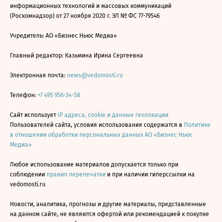
информационных технологий и массовых коммуникаций
(Роскомнадзор) от 27 ноября 2020 г. ЭЛ № ФС 77-79546
Учредитель: АО «Бизнес Ньюс Медиа»
Главный редактор: Казьмина Ирина Сергеевна
Электронная почта:
news@vedomosti.ru
Телефон:
+7 495 956-34-58
Сайт использует
IP адреса, cookie и данные геолокации
Пользователей сайта, условия использования содержатся в
Политике
в отношении обработки персональных данных АО «Бизнес Ньюс
Медиа»
Любое использование материалов допускается только при
соблюдении
правил перепечатки
и при наличии гиперссылки на
vedomosti.ru
Новости, аналитика, прогнозы и другие материалы, представленные
на данном сайте, не являются офертой или рекомендацией к покупке