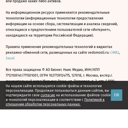
или продаже каких-либо активов.
На информационном ресурсе применяются рекомендательные
технологии (информационные технологии предоставления
информации на основе сбора, систематизации и анализа сведений,
относящихся к предпочтениям пользователей сети «Интернет»,
находящихся на территории Российской Федерации).
Правила применения рекомендательных технологий в виджетах
рекламно-обменной сети, размещенных на сайте vedomosti.ru:
СМИ2
,
24smi
Все права защищены © АО Бизнес Ньюс Медиа, ИНН/КПП
7712108141/771501001, ОГРН 1027739124775, 127018, г. Москва, вн.тер.г.
муниципальный округ Марьина Роща, ул. Полковая, д. 3, стр. 1 1999—
На нашем сайте используются cookie-файлы и технологии
2026
персонализации. Продолжая пользоваться данным сайтом, вы
ОК
подтверждаете свое
согласие
на использование файлов cookie
и технологий персонализации в соответствии с
Политикой в
отношении обработки персональных данных.