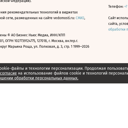
ийской Федерации).
Телефон:
+7
ния рекомендательных технологий в виджетах
й сети, размещенных на сайте vedomosti.ru:
СМИ2
,
Сайт испол
сайта, усл
обработки 
ены © АО Бизнес Ньюс Медиа, ИНН/КПП
01, ОГРН 1027739124775, 127018, г. Москва, вн.тер.г.
уг Марьина Роща, ул. Полковая, д. 3, стр. 1 1999—2026
ookie-файлы и технологии персонализации. Продолжая пользоват
согласие
на использование файлов cookie и технологий персонал
ошении обработки персональных данных.