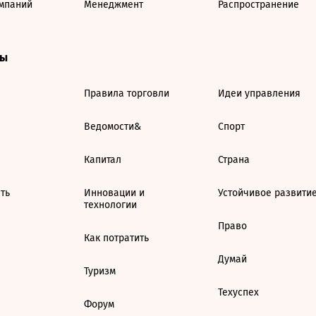
мпаний
Менеджмент
Распространение
ты
Правила торговли
Идеи управления
Ведомости&
Спорт
Капитал
Страна
ть
Инновации и
Устойчивое развити
технологии
Право
Как потратить
Думай
Туризм
Техуспех
Форум