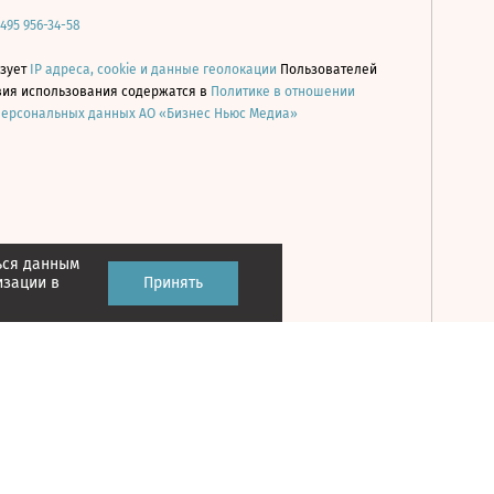
 495 956-34-58
ьзует
IP адреса, cookie и данные геолокации
Пользователей
овия использования содержатся в
Политике в отношении
персональных данных АО «Бизнес Ньюс Медиа»
ься данным
Принять
изации в