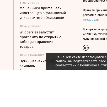
территории Росс
11:00
/
Город
Мошенники приглашали
Правила примене
иностранцев в фальшивый
рекламно-обменно
университете в Хельсинки
INFOX
,
24smi
10:54
/ Бизнес
Все права защищ
Wildberries запустит
7712108141/7715010
программу по открытию
муниципальный окр
хабов для хранения
товаров
10:52
/ Политика
На нашем сайте используются c
Путин назначил нового
сайтом, вы подтверждаете свое
соответствии с
Политикой в отн
замглавы
Россотрудничества
10:48
/
Страна
Белгородская область
выплатила 50 млн рублей
за поврежденные при
атаках машины
10:36
/ Политика