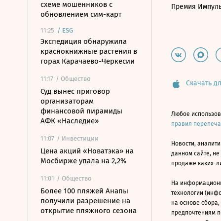
схеме мошенников с
Премия Импул
обновлением сим-карт
11:25
/
ESG
Экспедиция обнаружила
краснокнижные растения в
горах Карачаево-Черкесии
11:17
/ Общество
Скачать дл
Суд вынес приговор
организаторам
финансовой пирамиды
Любое использов
АФК «Наследие»
правил перепеч
11:07
/ Инвестиции
Новости, аналити
Цена акций «Новатэка» на
данном сайте, не
Мосбирже упала на 2,2%
продаже каких-л
11:01
/ Общество
На информацион
Более 100 пляжей Анапы
технологии (инф
получили разрешение на
на основе сбора,
открытие пляжного сезона
предпочтениям п