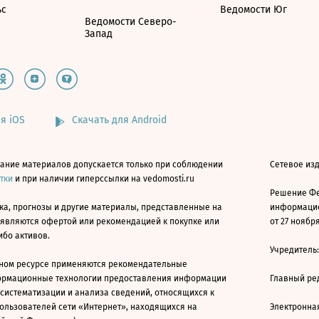
ьс
Ведомости Юг
Ведомости Северо-
Запад
я iOS
Скачать для Android
ание материалов допускается только при соблюдении
Сетевое изд
атки
и при наличии гиперссылки на vedomosti.ru
Решение Фе
ка, прогнозы и другие материалы, представленные на
информацио
 являются офертой или рекомендацией к покупке или
от 27 ноября
ибо активов.
Учредитель
ном ресурсе применяются рекомендательные
ормационные технологии предоставления информации
Главный ре
 систематизации и анализа сведений, относящихся к
ользователей сети «Интернет», находящихся на
Электронна