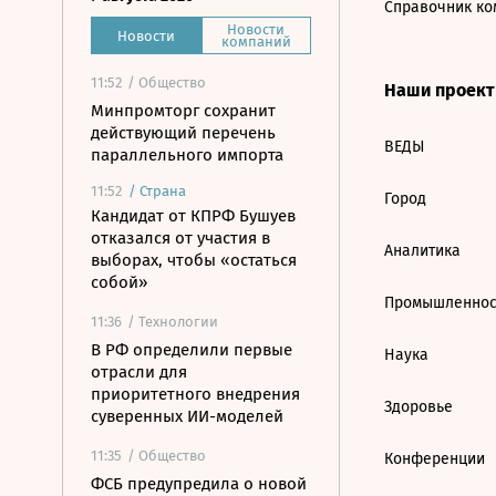
Справочник ко
Новости
Новости
компаний
11:52
/ Общество
Наши проек
Минпромторг сохранит
действующий перечень
ВЕДЫ
параллельного импорта
11:52
/
Страна
Город
Кандидат от КПРФ Бушуев
отказался от участия в
Аналитика
выборах, чтобы «остаться
собой»
Промышленнос
11:36
/ Технологии
В РФ определили первые
Наука
отрасли для
приоритетного внедрения
Здоровье
суверенных ИИ-моделей
11:35
/ Общество
Конференции
ФСБ предупредила о новой