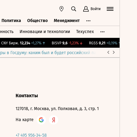
Войти
Политика
Общество
Менеджмент
нность
Инновации и технологии
Техуспех
ть
Политика
Общество
Менеджмент
CNY Бирж.
12,234
+1,27%
↑
BISVP
9,6
-1,23%
↓
RGSS
0,21
+0,19%
↑
IMOEX
ры в Госдуму: каким был и будет российский парламент
Война н
Контакты
127018, г. Москва, ул. Полковая, д. 3, стр. 1
На карте
+7 495 956-34-58