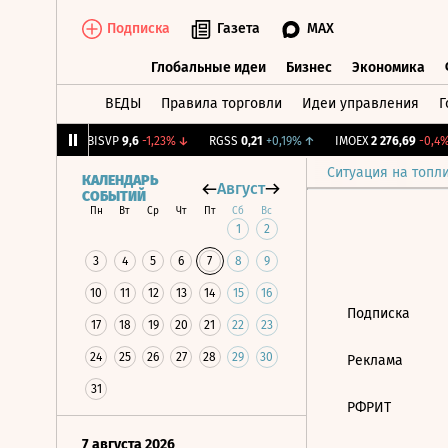
Подписка
Газета
MAX
Глобальные идеи
Бизнес
Экономика
ВЕДЫ
Правила торговли
Идеи управления
Г
Глобальные идеи
Бизнес
Экономик
34
+1,27%
↑
BISVP
9,6
-1,23%
↓
RGSS
0,21
+0,19%
↑
IMOEX
2 276,69
-0,4%
Ситуация на топл
КАЛЕНДАРЬ
Август
СОБЫТИЙ
Пн
Вт
Ср
Чт
Пт
Сб
Вс
1
2
3
4
5
6
7
8
9
10
11
12
13
14
15
16
Подписка
17
18
19
20
21
22
23
24
25
26
27
28
29
30
Реклама
31
РФРИТ
7 августа 2026